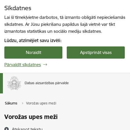
Pāriet uz lapas saturu
Sīkdatnes
Spied
lai meklētu
Enter
Lai šī tīmekļvietne darbotos, tā izmanto obligāti nepieciešamās
sīkdatnes. Ar Jūsu piekrišanu papildus šajā vietnē var tikt
izmantotas statistikas un sociālo mediju sīkdatnes.
Lūdzu, atzīmējiet savu izvēli:
Noraidīt
Apstiprināt visas
Pārvaldīt sīkdatnes
Sākums
Vorožas upes meži
Vorožas upes meži
Atskaņot tekstu