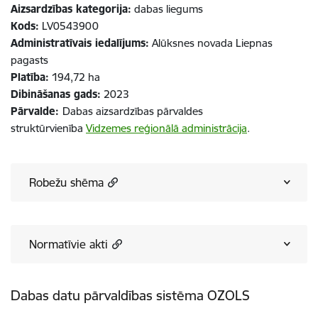
Aizsardzības kategorija:
dabas liegums
Kods:
LV0543900
Administratīvais iedalījums:
Alūksnes novada Liepnas
pagasts
Platība:
194,72 ha
Dibināšanas gads:
2023
Pārvalde:
Dabas aizsardzības pārvaldes
struktūrvienība
Vidzemes reģionālā administrācija
.
Robežu shēma
Normatīvie akti
Dabas datu pārvaldības sistēma OZOLS