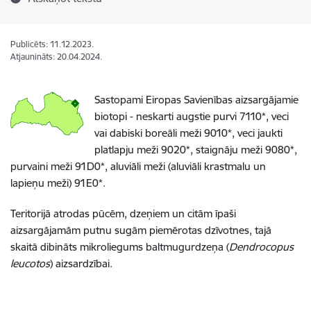
Publicēts: 11.12.2023.
Atjaunināts: 20.04.2024.
Sastopami Eiropas Savienības aizsargājamie
biotopi - neskarti augstie purvi 7110*, veci
vai dabiski boreāli meži 9010*, veci jaukti
platlapju meži 9020*, staignāju meži 9080*,
purvaini meži 91D0*, aluviāli meži (aluviāli krastmalu un
lapieņu meži) 91E0*.
Teritorijā atrodas pūcēm, dzeņiem un citām īpaši
aizsargājamām putnu sugām piemērotas dzīvotnes, tajā
skaitā dibināts mikroliegums baltmugurdzeņa (
Dendrocopus
leucotos
) aizsardzībai.