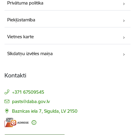
Privātuma politika
Piekļūstamība
Vietnes karte
Sīkdatņu izvēles maiņa
Kontakti
+371 67509545
E-pasts:
pasts@daba.gov.lv
Baznīcas iela 7, Sigulda, LV 2150