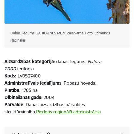
Dabas liegums GARKALNES MEŽI. Zaļā vārna. Foto: Edmunds
Račinskis
Aizsardzības kategorija
: dabas liegums,
Natura
2000
teritorija
Kods:
LV0527400
Administratīvais iedalījums
: Ropažu novads.
Platība
: 1785 ha
Dibināšanas gads
: 2004
Pārvalde
: Dabas aizsardzības pārvaldes
struktūrvienība
Pierīgas reģionālā administrācija
.