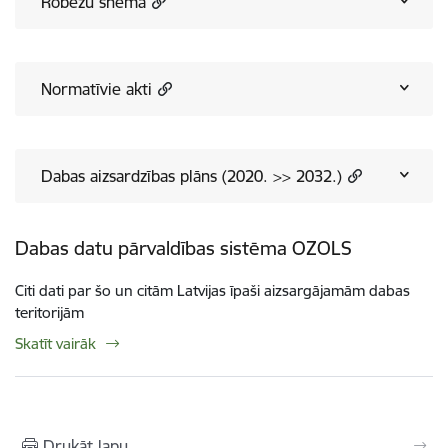
Robežu shēma
Normatīvie akti
Dabas aizsardzības plāns (2020. >> 2032.)
Dabas datu pārvaldības sistēma OZOLS
Citi dati par šo un citām Latvijas īpaši aizsargājamām dabas
teritorijām
Skatīt vairāk
Drukāt lapu