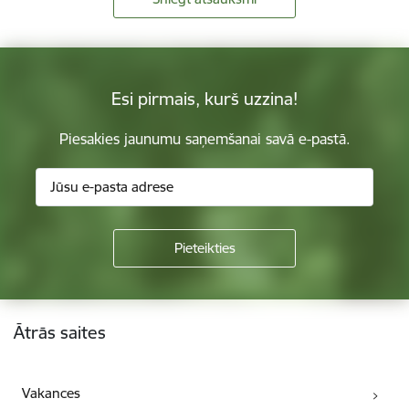
Esi pirmais, kurš uzzina!
Piesakies jaunumu saņemšanai savā e-pastā.
Kājene
Ātrās saites
Vakances