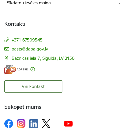
Sīkdatņu izvēles maiņa
Kontakti
+371 67509545
E-pasts:
pasts@daba.gov.lv
Baznīcas iela 7, Sigulda, LV 2150
Visi kontakti
Sekojiet mums