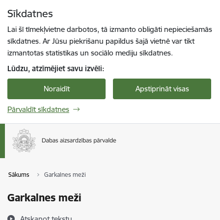
Pāriet uz lapas saturu
Sīkdatnes
Spied
lai meklētu
Enter
Lai šī tīmekļvietne darbotos, tā izmanto obligāti nepieciešamās
sīkdatnes. Ar Jūsu piekrišanu papildus šajā vietnē var tikt
izmantotas statistikas un sociālo mediju sīkdatnes.
Lūdzu, atzīmējiet savu izvēli:
Noraidīt
Apstiprināt visas
Pārvaldīt sīkdatnes
Sākums
Garkalnes meži
Garkalnes meži
Atskaņot tekstu