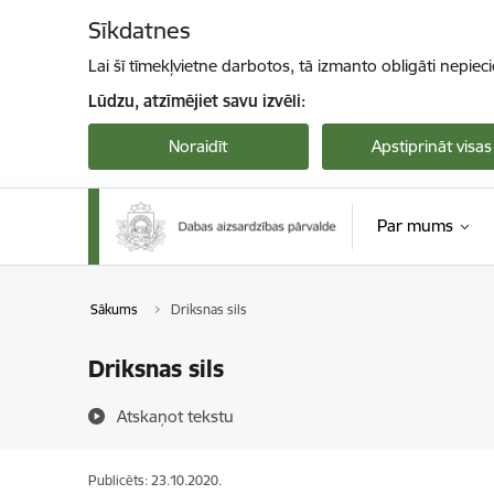
Pāriet uz lapas saturu
Sīkdatnes
Lai šī tīmekļvietne darbotos, tā izmanto obligāti nepiec
Lūdzu, atzīmējiet savu izvēli:
Noraidīt
Apstiprināt visas
Par mums
Sākums
Driksnas sils
Driksnas sils
Atskaņot tekstu
Publicēts: 23.10.2020.