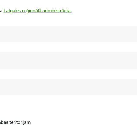
ba
Latgales reģionālā administrācija.
abas teritorijām