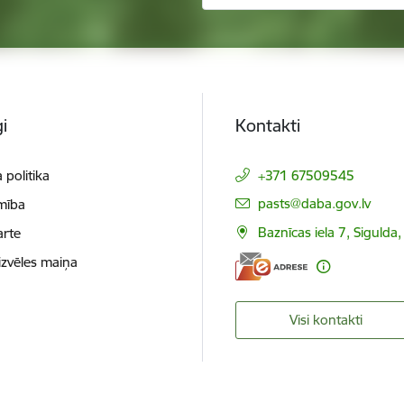
i
Kontakti
 politika
+371 67509545
E-pasts:
pasts@daba.gov.lv
mība
Baznīcas iela 7, Sigulda
arte
izvēles maiņa
Visi kontakti