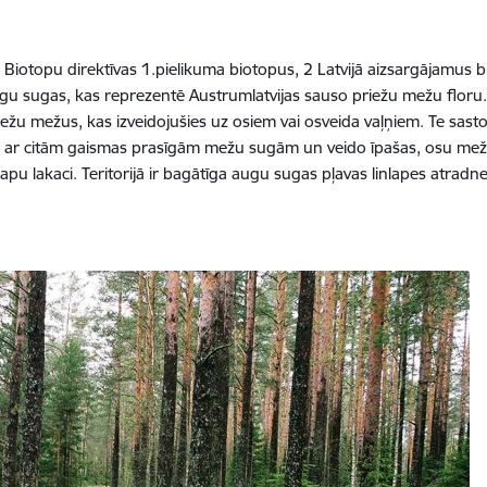
 ES Biotopu direktīvas 1.pielikuma biotopus, 2 Latvijā aizsargājamu
gu sugas, kas reprezentē Austrumlatvijas sauso priežu mežu floru. 
riežu mežus, kas izveidojušies uz osiem vai osveida vaļņiem. Te s
ā ar citām gaismas prasīgām mežu sugām un veido īpašas, osu mež
lapu lakaci. Teritorijā ir bagātīga augu sugas pļavas linlapes atradn