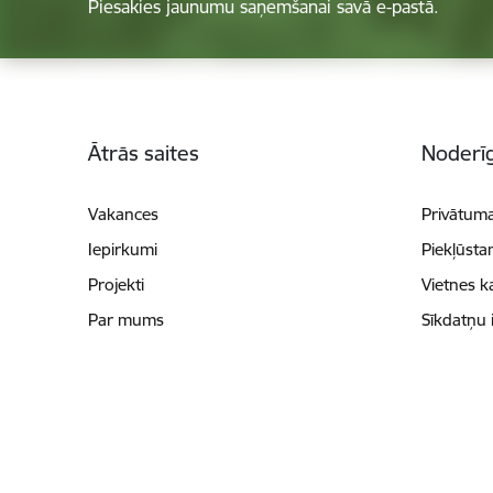
Piesakies jaunumu saņemšanai savā e-pastā.
Kājene
Ātrās saites
Noderīg
Vakances
Privātuma
Iepirkumi
Piekļūsta
Projekti
Vietnes k
Par mums
Sīkdatņu 