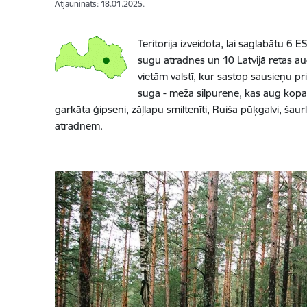
Atjaunināts: 18.01.2025.
Teritorija izveidota, lai saglabātu 6
sugu atradnes un 10 Latvijā retas au
vietām valstī, kur sastop sausieņu p
suga - meža silpurene, kas aug kop
garkāta ģipseni, zāļlapu smiltenīti, Ruiša pūķgalvi, šaur
atradnēm.