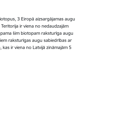
s biotopus, 3 Eiropā aizsargājamas augu
Teritorija ir viena no nedaudzajām
astopama šim biotopam raksturīga augu
iem raksturīgas augu sabiedrības ar
e, kas ir viena no Latvijā zināmajām 5