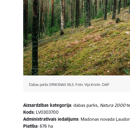
Dabas parks DRIKSNAS SILS. Foto: Vija Kreile. DAP
Aizsardzības kategorija
: dabas parks,
Natura 2000
te
Kods:
LV0303700
Administratīvais iedalījums
: Madonas novada Ļaudon
Platība
: 676 ha