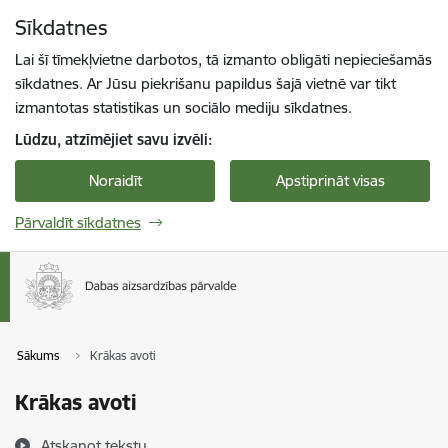
Pāriet uz lapas saturu
Sīkdatnes
Spied
lai meklētu
Enter
Lai šī tīmekļvietne darbotos, tā izmanto obligāti nepieciešamās
sīkdatnes. Ar Jūsu piekrišanu papildus šajā vietnē var tikt
izmantotas statistikas un sociālo mediju sīkdatnes.
Lūdzu, atzīmējiet savu izvēli:
Noraidīt
Apstiprināt visas
Pārvaldīt sīkdatnes
Sākums
Krākas avoti
Krākas avoti
Atskaņot tekstu