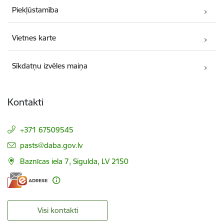
Piekļūstamība
Vietnes karte
Sīkdatņu izvēles maiņa
Kontakti
+371 67509545
E-pasts:
pasts@daba.gov.lv
Baznīcas iela 7, Sigulda, LV 2150
Visi kontakti