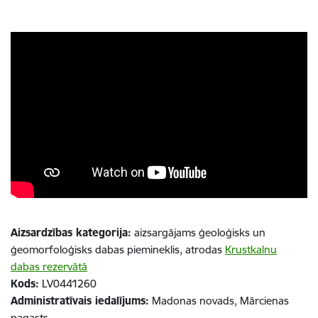
Aizsardzības kategorija:
aizsargājams ģeoloģisks un
ģeomorfoloģisks dabas piemineklis, atrodas
Krustkalnu
dabas rezervātā
Kods:
LV0441260
Administratīvais iedalījums:
Madonas novads, Mārcienas
pagasts