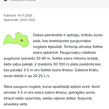
Publicēts: 14.11.2020.
Atjaunināts: 24.01.2023.
Dabas piemineklis ir spēcīgu, krītošu avotu
josla, kas izveidojusies paugurvaļņa
nogāzes lejasdaļā. Teritorija atrodas Svētes
ezera apkārtnē. Paugurvaļņu relatīvais
augstums sasniedz 35-40 m. Svētes ezera rietumu krastā,
šāda vaļņa pakājē, ir izveidota 30-100 m plata pseidoterase,
kas paceļas 3-5 m virs Svētes ezera līmeņa. Galvenā Krāku
avota debits ir ap 20-25 L/s.
Stāva paugura nogāze, kuras apakšdaļā izplūst avoti. Avoti
atrodas 3-5 m virs ezera ūdens līmeņa, spēcīgāko avotu
strauti veido sazarotas, seklas oļainas deltas. Kopumā,
ainaviska vieta.