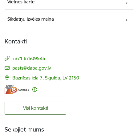
Vietnes karte
Sīkdatņu izvēles maiņa
Kontakti
+371 67509545
E-pasts:
pasts@daba.gov.lv
Baznīcas iela 7, Sigulda, LV 2150
Visi kontakti
Sekojiet mums