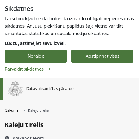
Pāriet uz lapas saturu
Sīkdatnes
Spied
lai meklētu
Enter
Lai šī tīmekļvietne darbotos, tā izmanto obligāti nepieciešamās
sīkdatnes. Ar Jūsu piekrišanu papildus šajā vietnē var tikt
izmantotas statistikas un sociālo mediju sīkdatnes.
Lūdzu, atzīmējiet savu izvēli:
Noraidīt
Apstiprināt visas
Pārvaldīt sīkdatnes
Sākums
Kalēju tīrelis
Kalēju tīrelis
Atskaņot tekstu