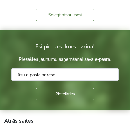
Sniegt atsauksmi
Esi pirmais, kurš uzzina!
Piesakies jaunumu saņemšanai savā e-pastā.
Kājene
Ātrās saites