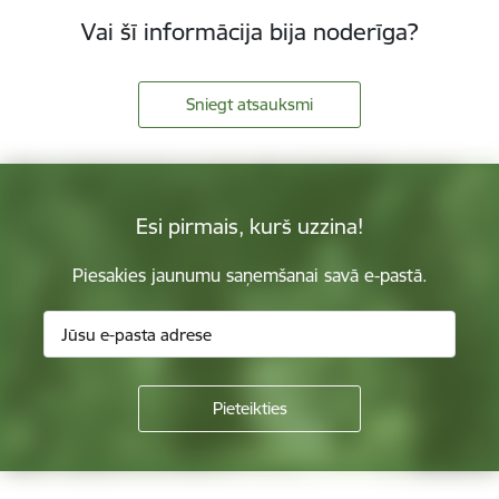
Vai šī informācija bija noderīga?
Sniegt atsauksmi
Esi pirmais, kurš uzzina!
Piesakies jaunumu saņemšanai savā e-pastā.
Kājene