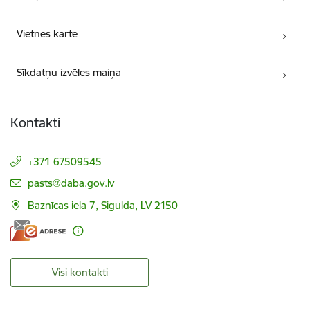
Vietnes karte
Sīkdatņu izvēles maiņa
Kontakti
+371 67509545
E-pasts:
pasts@daba.gov.lv
Baznīcas iela 7, Sigulda, LV 2150
Visi kontakti