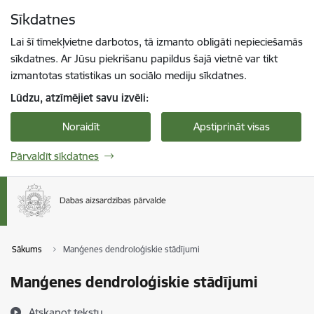
Pāriet uz lapas saturu
Sīkdatnes
Spied
lai meklētu
Enter
Lai šī tīmekļvietne darbotos, tā izmanto obligāti nepieciešamās
sīkdatnes. Ar Jūsu piekrišanu papildus šajā vietnē var tikt
izmantotas statistikas un sociālo mediju sīkdatnes.
Lūdzu, atzīmējiet savu izvēli:
Noraidīt
Apstiprināt visas
Pārvaldīt sīkdatnes
Sākums
Manģenes dendroloģiskie stādījumi
Manģenes dendroloģiskie stādījumi
Atskaņot tekstu