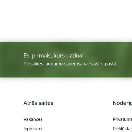
Esi pirmais, kurš uzzina!
Piesakies jaunumu saņemšanai savā e-pastā.
Kājene
Ātrās saites
Noderīg
Vakances
Privātuma
Iepirkumi
Piekļūsta