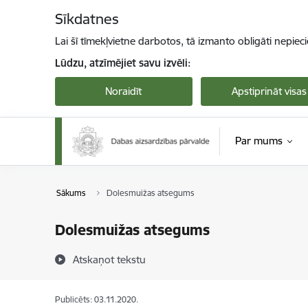
Pāriet uz lapas saturu
Sīkdatnes
Lai šī tīmekļvietne darbotos, tā izmanto obligāti nepiec
Lūdzu, atzīmējiet savu izvēli:
Noraidīt
Apstiprināt visas
Par mums
Sākums
Dolesmuižas atsegums
Dolesmuižas atsegums
Atskaņot tekstu
Publicēts: 03.11.2020.