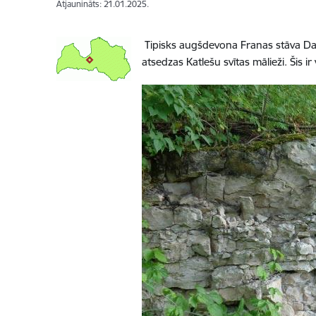
Atjaunināts: 21.01.2025.
Tipisks augšdevona Franas stāva Da
atsedzas Katlešu svītas mālieži. Šis i