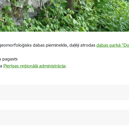
eomorfoloģisks dabas piemineklis, daļēji atrodas
dabas parkā "Dol
ls pagasts
ba
Pierīgas reģionālā administrācija
.