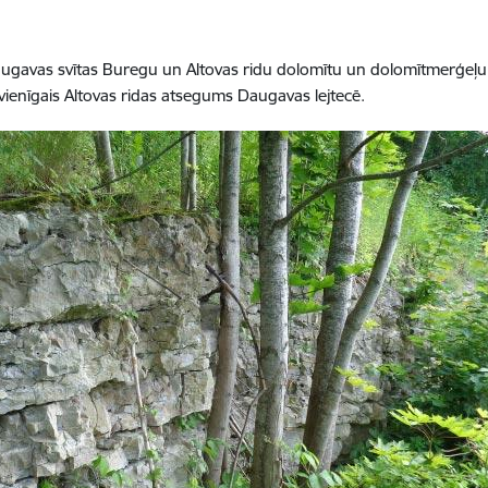
ugavas svītas Buregu un Altovas ridu dolomītu un dolomītmerģeļ
r vienīgais Altovas ridas atsegums Daugavas lejtecē.