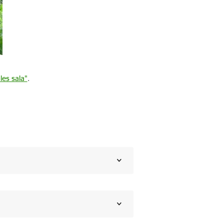
es sala"
.