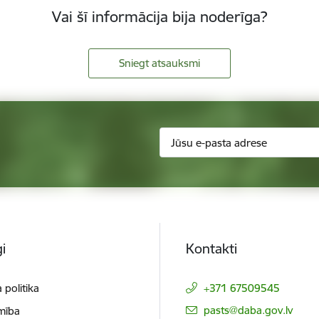
Vai šī informācija bija noderīga?
Sniegt atsauksmi
i
Kontakti
 politika
+371 67509545
E-pasts:
pasts@daba.gov.lv
mība