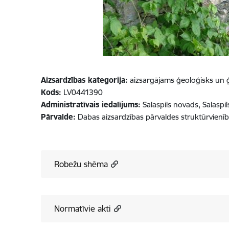
Aizsardzības kategorija:
aizsargājams ģeoloģisks un ģ
Kods:
LV0441390
Administratīvais iedalījums:
Salaspils novads, Salaspi
Pārvalde:
Dabas aizsardzības pārvaldes struktūrvienī
Robežu shēma
Normatīvie akti