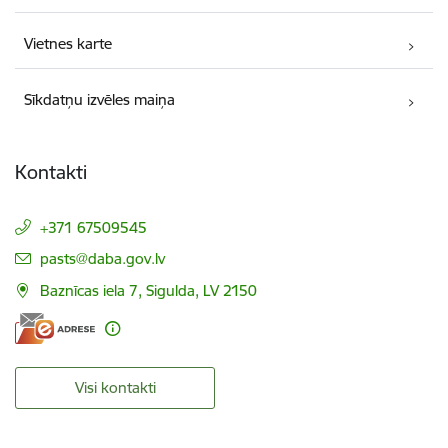
Vietnes karte
Sīkdatņu izvēles maiņa
Kontakti
+371 67509545
E-pasts:
pasts@daba.gov.lv
Baznīcas iela 7, Sigulda, LV 2150
Visi kontakti