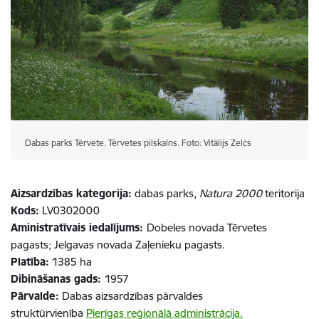
Dabas parks Tērvete. Tērvetes pilskalns. Foto: Vitālijs Zelčs
Aizsardzības kategorija:
dabas parks,
Natura 2000
teritorija
Kods:
LV0302000
Aministratīvais iedalījums:
Dobeles novada Tērvetes
pagasts; Jelgavas novada Zaļenieku pagasts.
Platība:
1385 ha
Dibināšanas gads:
1957
Pārvalde:
Dabas aizsardzības pārvaldes
struktūrvienība
Pierīgas reģionālā administrācija.