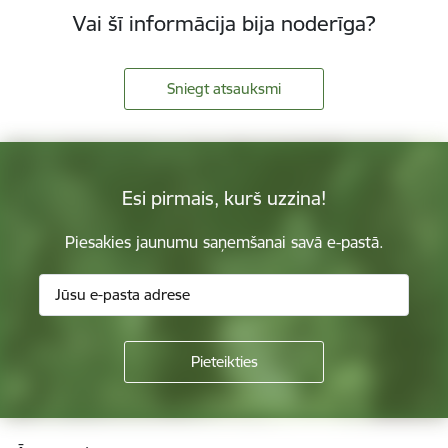
Vai šī informācija bija noderīga?
Sniegt atsauksmi
Esi pirmais, kurš uzzina!
Piesakies jaunumu saņemšanai savā e-pastā.
Kājene