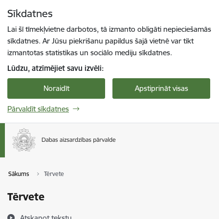
Pāriet uz lapas saturu
Sīkdatnes
Spied
lai meklētu
Enter
Lai šī tīmekļvietne darbotos, tā izmanto obligāti nepieciešamās
sīkdatnes. Ar Jūsu piekrišanu papildus šajā vietnē var tikt
izmantotas statistikas un sociālo mediju sīkdatnes.
Lūdzu, atzīmējiet savu izvēli:
Noraidīt
Apstiprināt visas
Pārvaldīt sīkdatnes
Sākums
Tērvete
Tērvete
Atskaņot tekstu