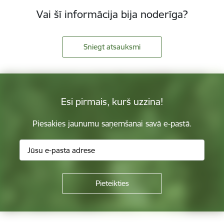
Vai šī informācija bija noderīga?
Sniegt atsauksmi
Esi pirmais, kurš uzzina!
Piesakies jaunumu saņemšanai savā e-pastā.
Kājene