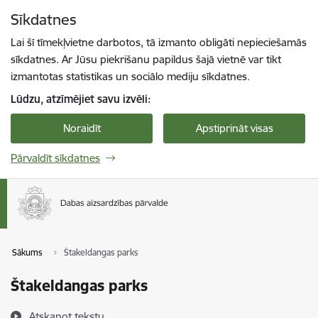
Pāriet uz lapas saturu
Sīkdatnes
Spied
lai meklētu
Enter
Lai šī tīmekļvietne darbotos, tā izmanto obligāti nepieciešamās
sīkdatnes. Ar Jūsu piekrišanu papildus šajā vietnē var tikt
izmantotas statistikas un sociālo mediju sīkdatnes.
Lūdzu, atzīmējiet savu izvēli:
Noraidīt
Apstiprināt visas
Pārvaldīt sīkdatnes
Sākums
Štakeldangas parks
Štakeldangas parks
Atskaņot tekstu