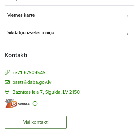
Vietnes karte
Sīkdatņu izvēles maiņa
Kontakti
+371 67509545
E-pasts:
pasts@daba.gov.lv
Baznīcas iela 7, Sigulda, LV 2150
Visi kontakti