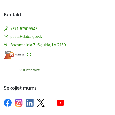
Kontakti
+371 67509545
E-pasts:
pasts@daba.gov.lv
Baznīcas iela 7, Sigulda, LV 2150
Visi kontakti
Sekojiet mums