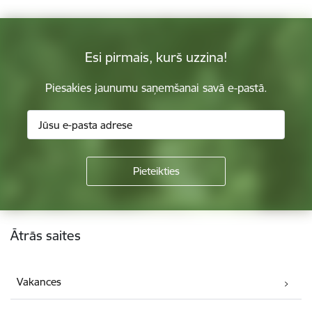
Esi pirmais, kurš uzzina!
Piesakies jaunumu saņemšanai savā e-pastā.
Kājene
Ātrās saites
Vakances