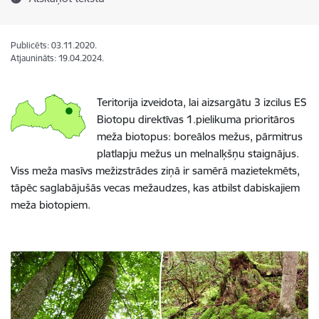
Publicēts: 03.11.2020.
Atjaunināts: 19.04.2024.
Teritorija izveidota, lai aizsargātu 3 izcilus ES
Biotopu direktīvas 1.pielikuma prioritāros
meža biotopus: boreālos mežus, pārmitrus
platlapju mežus un melnalķšņu staignājus.
Viss meža masīvs mežizstrādes ziņā ir samērā mazietekmēts,
tāpēc saglabājušās vecas mežaudzes, kas atbilst dabiskajiem
meža biotopiem.