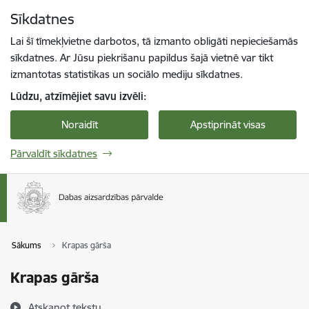
Pāriet uz lapas saturu
Sīkdatnes
Spied
lai meklētu
Enter
Lai šī tīmekļvietne darbotos, tā izmanto obligāti nepieciešamās
sīkdatnes. Ar Jūsu piekrišanu papildus šajā vietnē var tikt
izmantotas statistikas un sociālo mediju sīkdatnes.
Lūdzu, atzīmējiet savu izvēli:
Noraidīt
Apstiprināt visas
Pārvaldīt sīkdatnes
Sākums
Krapas gārša
Krapas gārša
Atskaņot tekstu