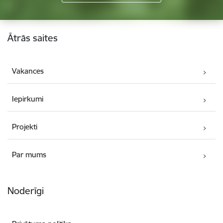
Kājene
Ātrās saites
Vakances
Iepirkumi
Projekti
Par mums
Noderīgi