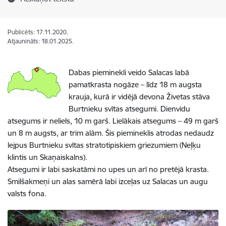
Publicēts: 17.11.2020.
Atjaunināts: 18.01.2025.
Dabas pieminekli veido Salacas labā
pamatkrasta nogāze – līdz 18 m augsta
krauja, kurā ir vidējā devona Živetas stāva
Burtnieku svītas atsegumi. Dienvidu
atsegums ir neliels, 10 m garš. Lielākais atsegums – 49 m garš
un 8 m augsts, ar trim alām. Šis piemineklis atrodas nedaudz
lejpus Burtnieku svītas stratotipiskiem griezumiem (Neļķu
klintis un Skaņaiskalns).
Atsegumi ir labi saskatāmi no upes un arī no pretējā krasta.
Smilšakmeņi un alas samērā labi izceļas uz Salacas un augu
valsts fona.