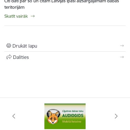
Citi dati par šo un citām Latvijas īpaši aizsargājamām dabas
teritorijām
Skatīt vairāk
Drukāt lapu
Dalīties