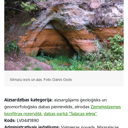
Silmaču iezis un alas. Foto: Dainis Ozols
Aizsardzības kategorija:
aizsargājams ģeoloģisks un
ģeomorfoloģisks dabas piemineklis, atrodas
Ziemeļvidzemes
biosfēras rezervātā
,
dabas parkā "Salacas ieleja"
.
Kods:
LV0441890
Administratīvais iedalījums:
Valmieras novads, Mazsalacas