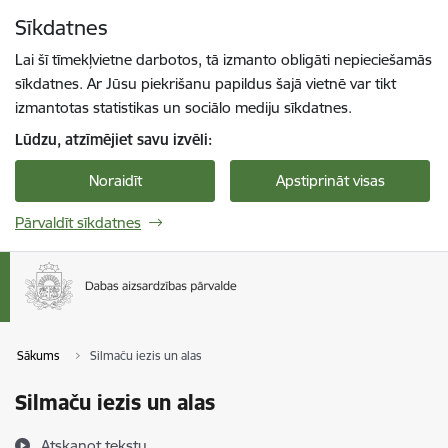
Pāriet uz lapas saturu
Sīkdatnes
Spied
lai meklētu
Enter
Lai šī tīmekļvietne darbotos, tā izmanto obligāti nepieciešamās
sīkdatnes. Ar Jūsu piekrišanu papildus šajā vietnē var tikt
izmantotas statistikas un sociālo mediju sīkdatnes.
Lūdzu, atzīmējiet savu izvēli:
Noraidīt
Apstiprināt visas
Pārvaldīt sīkdatnes
Sākums
Silmaču iezis un alas
Silmaču iezis un alas
Atskaņot tekstu