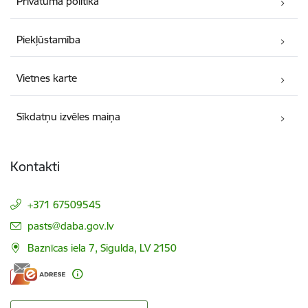
Privātuma politika
Piekļūstamība
Vietnes karte
Sīkdatņu izvēles maiņa
Kontakti
+371 67509545
E-pasts:
pasts@daba.gov.lv
Baznīcas iela 7, Sigulda, LV 2150