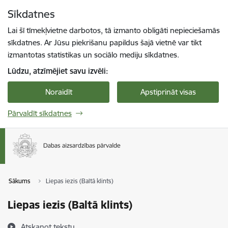
Pāriet uz lapas saturu
Sīkdatnes
Spied
lai meklētu
Enter
Lai šī tīmekļvietne darbotos, tā izmanto obligāti nepieciešamās
sīkdatnes. Ar Jūsu piekrišanu papildus šajā vietnē var tikt
izmantotas statistikas un sociālo mediju sīkdatnes.
Lūdzu, atzīmējiet savu izvēli:
Noraidīt
Apstiprināt visas
Pārvaldīt sīkdatnes
Sākums
Liepas iezis (Baltā klints)
Liepas iezis (Baltā klints)
Atskaņot tekstu