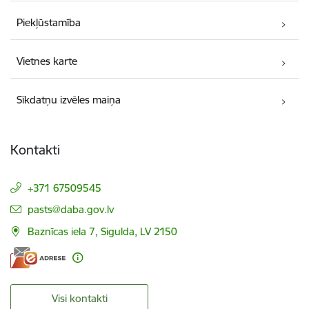
Piekļūstamība
Vietnes karte
Sīkdatņu izvēles maiņa
Kontakti
+371 67509545
E-pasts:
pasts@daba.gov.lv
Baznīcas iela 7, Sigulda, LV 2150
Visi kontakti