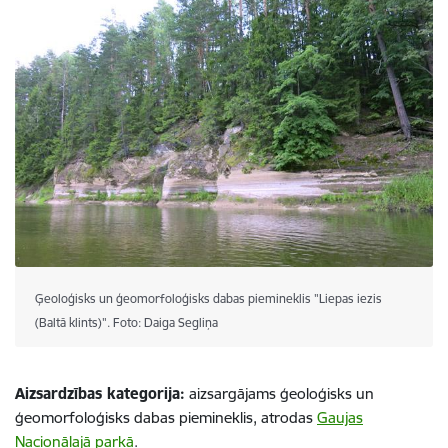
Ģeoloģisks un ģeomorfoloģisks dabas piemineklis "Liepas iezis
(Baltā klints)". Foto: Daiga Segliņa
Aizsardzības kategorija:
aizsargājams ģeoloģisks un
ģeomorfoloģisks dabas piemineklis, atrodas
Gaujas
Nacionālajā parkā
.