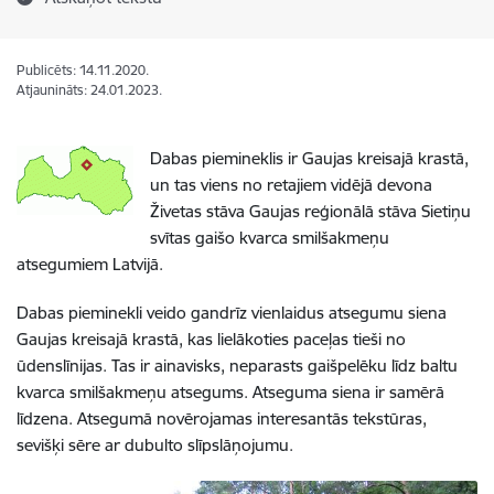
Publicēts: 14.11.2020.
Atjaunināts: 24.01.2023.
Dabas piemineklis ir Gaujas kreisajā krastā,
un tas viens no retajiem vidējā devona
Živetas stāva Gaujas reģionālā stāva Sietiņu
svītas gaišo kvarca smilšakmeņu
atsegumiem Latvijā.
Dabas pieminekli veido gandrīz vienlaidus atsegumu siena
Gaujas kreisajā krastā, kas lielākoties paceļas tieši no
ūdenslīnijas. Tas ir ainavisks, neparasts gaišpelēku līdz baltu
kvarca smilšakmeņu atsegums. Atseguma siena ir samērā
līdzena. Atsegumā novērojamas interesantās tekstūras,
sevišķi sēre ar dubulto slīpslāņojumu.