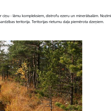
ar ciņu - lāmu kompleksiem, distrofu ezeru un minerālsalām. Nozīm
rdzības teritorija. Teritorijas rietumu daļa piemērota dzeņiem.