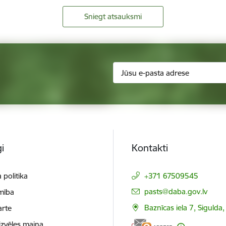
Sniegt atsauksmi
i
Kontakti
 politika
+371 67509545
E-pasts:
pasts@daba.gov.lv
mība
Baznīcas iela 7, Sigulda
arte
izvēles maiņa