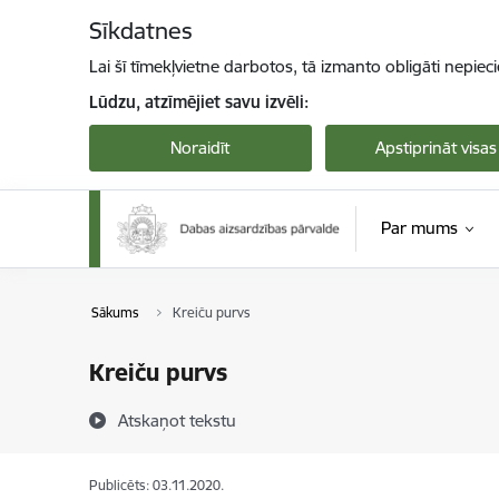
Pāriet uz lapas saturu
Sīkdatnes
Lai šī tīmekļvietne darbotos, tā izmanto obligāti nepiec
Lūdzu, atzīmējiet savu izvēli:
Noraidīt
Apstiprināt visas
Par mums
Sākums
Kreiču purvs
Kreiču purvs
Atskaņot tekstu
Publicēts: 03.11.2020.