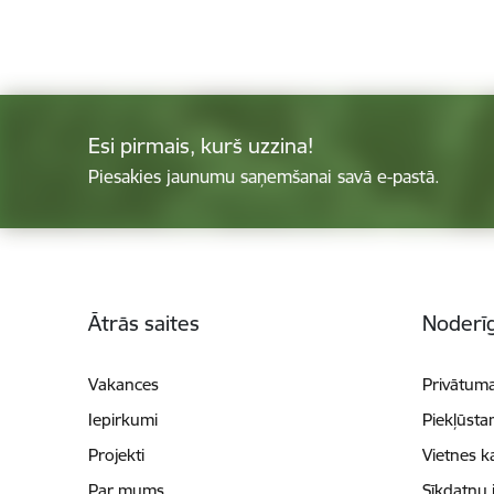
Esi pirmais, kurš uzzina!
Piesakies jaunumu saņemšanai savā e-pastā.
Kājene
Ātrās saites
Noderīg
Vakances
Privātuma
Iepirkumi
Piekļūsta
Projekti
Vietnes k
Par mums
Sīkdatņu 