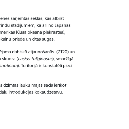
rienes saņemtas sēklas, kas atbilst
rindu stādījumiem, kā arī no Japānas
ļamerikas Klusā okeāna piekrastes),
kalnu priede un citas sugas.
iespējama dabiskā atjaunošanās (7120) un
ā skudra (
Lasius fuliginosus
), smaržīgā
nnotinum
). Teritorijā ir konstatēti pieci
 dzimtas lauku mājās sācis ierīkot
iālu introdukcijas kokaudzētavu.