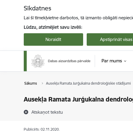
Pāriet uz lapas saturu
Sīkdatnes
Lai šī tīmekļvietne darbotos, tā izmanto obligāti nepiec
Lūdzu, atzīmējiet savu izvēli:
Noraidīt
Apstiprināt visas
Par mums
Sākums
Ausekļa Ramata Jurģukalna dendroloģiskie stādījumi
Ausekļa Ramata Jurģukalna dendroloģ
Atskaņot tekstu
Publicēts: 02.11.2020.