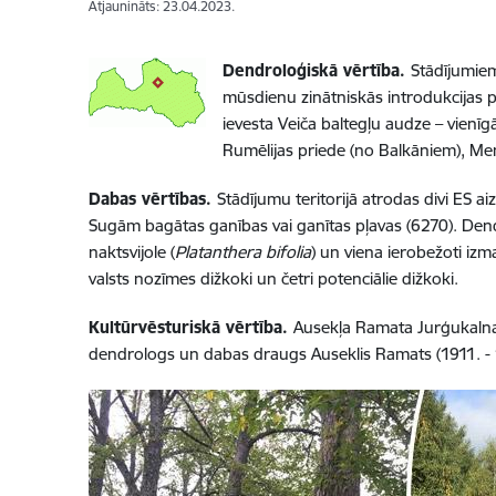
Atjaunināts: 23.04.2023.
Dendroloģiskā vērtība.
Stādījumiem 
mūsdienu zinātniskās introdukcijas p
ievesta Veiča baltegļu audze – vienīg
Rumēlijas priede (no Balkāniem), Men
Dabas vērtības.
Stādījumu teritorijā atrodas divi ES a
Sugām bagātas ganības vai ganītas pļavas (6270). Dendr
naktsvijole (
Platanthera bifolia
) un viena ierobežoti izm
valsts nozīmes dižkoki un četri potenciālie dižkoki.
Kultūrvēsturiskā vērtība.
Ausekļa Ramata Jurģukalna 
dendrologs un dabas draugs Auseklis Ramats (1911. - 1