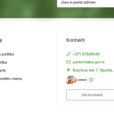
i
Kontakti
 politika
+371 67509545
E-pasts:
pasts@daba.gov.lv
mība
Baznīcas iela 7, Sigulda
arte
izvēles maiņa
Visi kontakti