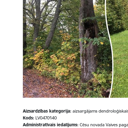
Aizsardzības kategorija:
aizsargājams dendroloģiskai
Kods:
LV0470140
Administratīvais iedalījums:
Cēsu novada Vaives paga