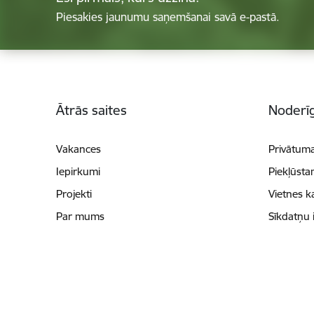
Piesakies jaunumu saņemšanai savā e-pastā.
Kājene
Ātrās saites
Noderīg
Vakances
Privātuma
Iepirkumi
Piekļūsta
Projekti
Vietnes k
Par mums
Sīkdatņu 