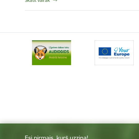
Skatīt vairāk
Esi pirmais, kurš uzzina!