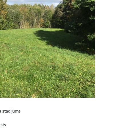
s stādījums
sts