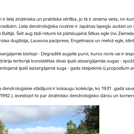
ir liela zinātniska un praktiska vērtība, jo tā ir zināma vieta, no ku
rasībām. Liela dendroloģiska nozīme ir Japānas lapegļu audzei un 
ā Baltijā. Šeit aug tādi retumi kā platskujainā Sitkas egle (no Zieme
zisa duglāzija, Lausona paciprese, Engelmaņa un melnā egle, klinš
izsargājamie biotopi - Degradēti augstie purvi, kuros noris vai ir 
ārija teritorijā konstatētas divas īpaši aizsargājamās sugas - spož
antojamā īpaši aizsargājamā suga - gada staipeknis (
Lycopodium a
dendroloģiskie stādījumi ir kokaugu kolekcija, ko 1931. gadā savas
992.), izveidojot to par zinātnisko dendroloģisko dārzu un komerc