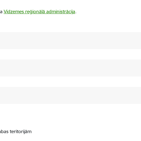
ba
Vidzemes reģionālā administrācija
.
abas teritorijām