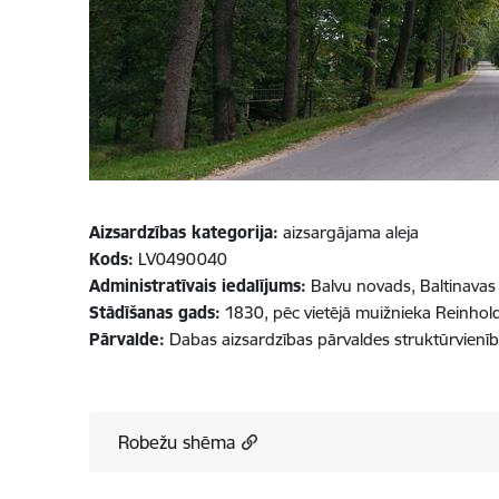
Aizsardzības kategorija:
aizsargājama aleja
Kods:
LV0490040
Administratīvais iedalījums:
Balvu novads, Baltinavas
Stādīšanas gads:
1830, pēc vietējā muižnieka Reinhol
Pārvalde:
Dabas aizsardzības pārvaldes struktūrvienī
Robežu shēma