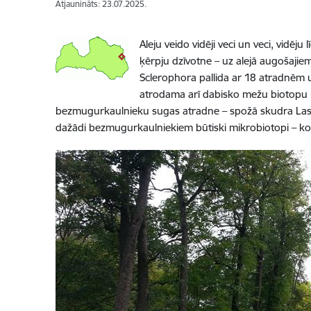
Atjaunināts: 23.07.2025.
Aleju veido vidēji veci un veci, vidēju 
ķērpju dzīvotne – uz alejā augošajie
Sclerophora pallida ar 18 atradnēm
atrodama arī dabisko mežu biotopu in
bezmugurkaulnieku sugas atradne – spožā skudra Lasius
dažādi bezmugurkaulniekiem būtiski mikrobiotopi – koki