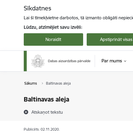
Pāriet uz lapas saturu
Sīkdatnes
Lai šī tīmekļvietne darbotos, tā izmanto obligāti nepiec
Lūdzu, atzīmējiet savu izvēli:
Noraidīt
Apstiprināt visas
Par mums
Sākums
Baltinavas aleja
Baltinavas aleja
Atskaņot tekstu
Publicēts: 02.11.2020.