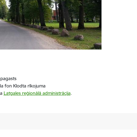
 pagasts
da fon Klodta rīkojuma
ba
Latgales reģionālā administrācija
.