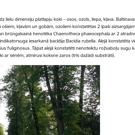
līdz lielu dimensiju platlapju koki – osos, ozols, liepa, kļava. Baltina
m ošiem, kļavām un gobām, ozoliem konstatētas 2 īpaši aizsargājam
 un brūngalvainā henotēka Chaenotheca phaeocephala ar 2 atradnē
dikatorsuga iesarkanā bacīdija Bacidia rubella. Alejā konstatēta vi
 fuliginosus. Tāpat alejā konstatēti nenoteiktu rožvaboļu sugu k
 ar sēnēm, atmirusi koksne zaros (trīs dažādi substrāti).