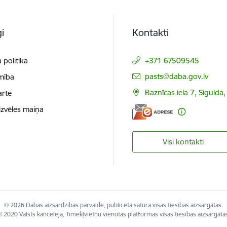
i
Kontakti
 politika
+371 67509545
E-pasts:
pasts@daba.gov.lv
mība
Baznīcas iela 7, Sigulda
arte
izvēles maiņa
Visi kontakti
© 2026 Dabas aizsardzības pārvalde, publicētā satura visas tiesības aizsargātas.
 2020 Valsts kanceleja, Tīmekļvietņu vienotās platformas visas tiesības aizsargāta