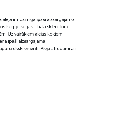
vas aleja ir nozīmīga īpaši aizsargājamo
as ķērpju sugas – bālā sklerofora
m. Uz vairākiem alejas kokiem
ena īpaši aizsargājama
āpuru ekskrementi. Alejā atrodami arī