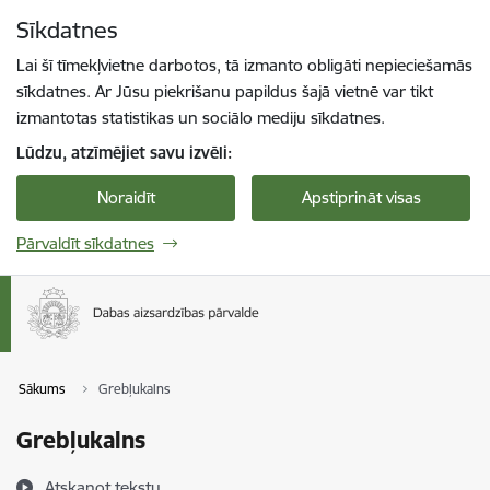
Pāriet uz lapas saturu
Sīkdatnes
Spied
lai meklētu
Enter
Lai šī tīmekļvietne darbotos, tā izmanto obligāti nepieciešamās
sīkdatnes. Ar Jūsu piekrišanu papildus šajā vietnē var tikt
izmantotas statistikas un sociālo mediju sīkdatnes.
Lūdzu, atzīmējiet savu izvēli:
Noraidīt
Apstiprināt visas
Pārvaldīt sīkdatnes
Sākums
Grebļukalns
Grebļukalns
Atskaņot tekstu