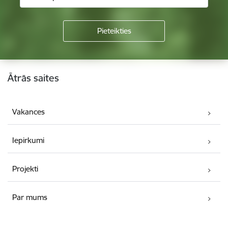
Kājene
Ātrās saites
Vakances
Iepirkumi
Projekti
Par mums