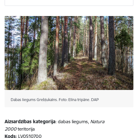
Dabas liegums Grebļukalns. Foto: Elīna tripāne. DAP
Aizsardzības kategorija
: dabas liegums,
Natura
2000
teritorija
Kods:
LV0510700