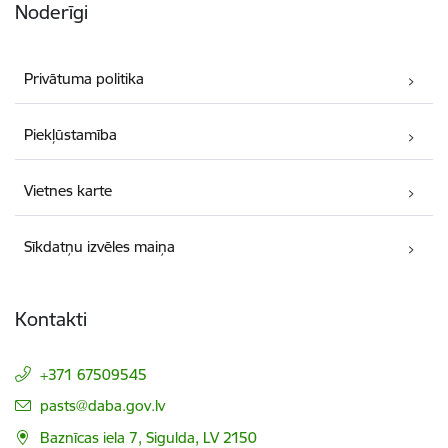
Noderīgi
Privātuma politika
Piekļūstamība
Vietnes karte
Sīkdatņu izvēles maiņa
Kontakti
+371 67509545
E-pasts:
pasts@daba.gov.lv
Baznīcas iela 7, Sigulda, LV 2150