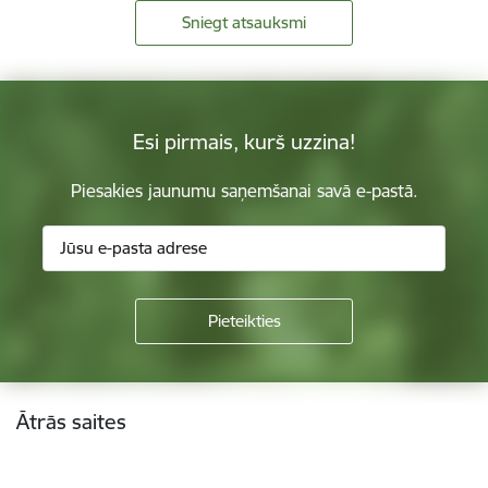
Sniegt atsauksmi
Esi pirmais, kurš uzzina!
Piesakies jaunumu saņemšanai savā e-pastā.
Kājene
Ātrās saites