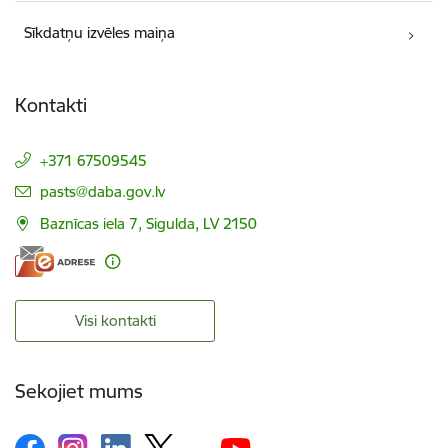
Sīkdatņu izvēles maiņa
Kontakti
+371 67509545
E-pasts:
pasts@daba.gov.lv
Baznīcas iela 7, Sigulda, LV 2150
Visi kontakti
Sekojiet mums