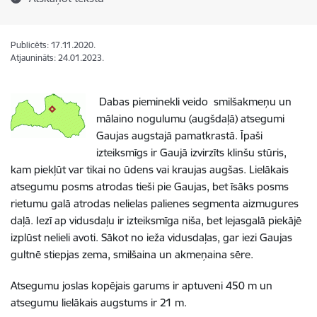
Publicēts: 17.11.2020.
Atjaunināts: 24.01.2023.
Dabas pieminekli veido smilšakmeņu un
mālaino nogulumu (augšdaļā) atsegumi
Gaujas augstajā pamatkrastā. Īpaši
izteiksmīgs ir Gaujā izvirzīts klinšu stūris,
kam piekļūt var tikai no ūdens vai kraujas augšas. Lielākais
atsegumu posms atrodas tieši pie Gaujas, bet īsāks posms
rietumu galā atrodas nelielas palienes segmenta aizmugures
daļā. Iezī ap vidusdaļu ir izteiksmīga niša, bet lejasgalā piekājē
izplūst nelieli avoti. Sākot no ieža vidusdaļas, gar iezi Gaujas
gultnē stiepjas zema, smilšaina un akmeņaina sēre.
Atsegumu joslas kopējais garums ir aptuveni 450 m un
atsegumu lielākais augstums ir 21 m.