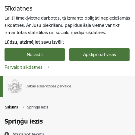
Pāriet uz lapas saturu
Sīkdatnes
Spied
lai meklētu
Enter
Lai šī tīmekļvietne darbotos, tā izmanto obligāti nepieciešamās
sīkdatnes. Ar Jūsu piekrišanu papildus šajā vietnē var tikt
izmantotas statistikas un sociālo mediju sīkdatnes.
Lūdzu, atzīmējiet savu izvēli:
Noraidīt
Apstiprināt visas
Pārvaldīt sīkdatnes
Sākums
Spriņģu iezis
Spriņģu iezis
Atskaņot tekstu