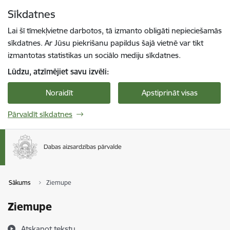
Pāriet uz lapas saturu
Sīkdatnes
Spied
lai meklētu
Enter
Lai šī tīmekļvietne darbotos, tā izmanto obligāti nepieciešamās
sīkdatnes. Ar Jūsu piekrišanu papildus šajā vietnē var tikt
izmantotas statistikas un sociālo mediju sīkdatnes.
Lūdzu, atzīmējiet savu izvēli:
Noraidīt
Apstiprināt visas
Pārvaldīt sīkdatnes
Sākums
Ziemupe
Ziemupe
Atskaņot tekstu