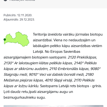
Publicēts: 12.11.2020.
Atjaunināts: 29.12.2023.
Teritorija izveidota vairāku jūrmalas biotopu
aizsardzībai. Viena no nedaudzajām un
labākajām pelēko kāpu aizsardzības vietām
Latvijā. No Eiropas Savienības
aizsargājamajiem biotopiem sastopami:
2120 Priekškāpas,
2130* Ar lakstaugiem klātas pelēkās kāpas, 2140* Pelēkās
kāpas ar sīkkrūmu audzēm, 2110 Embrionālās kāpas, 9080*
Staignāju meži, 9010* Veci vai dabiski boreāli meži, 2180
Mežainas piejūras kāpas, 4010 Slapji virsāji, 2170 Pelēkās
kāpas ar ložņu kārklu
. Sastopams Latvijā rets biotops - grīnis.
Ļoti daudz retu,īpaši aizsargājamu augu un
bezmugurkaulnieku sugu.