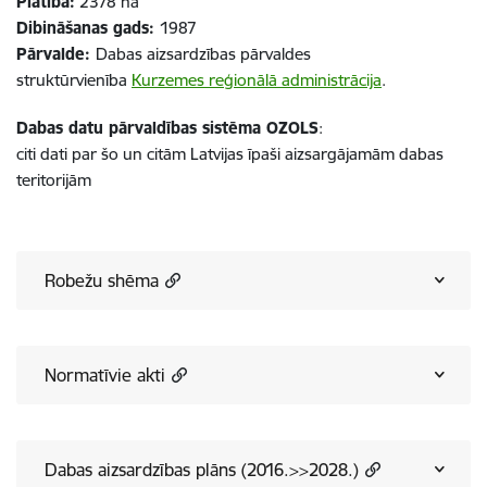
Platība:
2378 ha
Dibināšanas gads:
1987
Pārvalde:
Dabas aizsardzības pārvaldes
struktūrvienība
Kurzemes reģionālā administrācija
.
Dabas datu pārvaldības sistēma OZOLS
:
citi dati par šo un citām Latvijas īpaši aizsargājamām dabas
teritorijām
Robežu shēma
Normatīvie akti
Dabas aizsardzības plāns (2016.>>2028.)