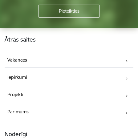
Kājene
Ātrās saites
Vakances
Iepirkumi
Projekti
Par mums
Noderīgi