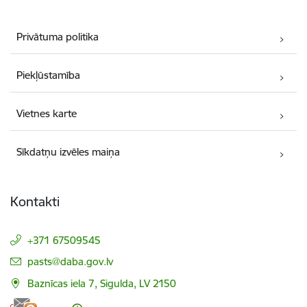
Privātuma politika
Piekļūstamība
Vietnes karte
Sīkdatņu izvēles maiņa
Kontakti
+371 67509545
E-pasts:
pasts@daba.gov.lv
Baznīcas iela 7, Sigulda, LV 2150