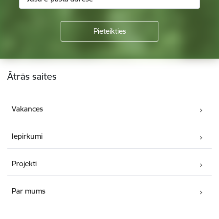
Kājene
Ātrās saites
Vakances
Iepirkumi
Projekti
Par mums