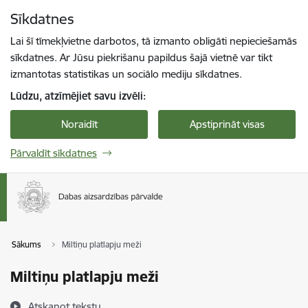
Pāriet uz lapas saturu
Sīkdatnes
Spied
lai meklētu
Enter
Lai šī tīmekļvietne darbotos, tā izmanto obligāti nepieciešamās
sīkdatnes. Ar Jūsu piekrišanu papildus šajā vietnē var tikt
izmantotas statistikas un sociālo mediju sīkdatnes.
Lūdzu, atzīmējiet savu izvēli:
Noraidīt
Apstiprināt visas
Pārvaldīt sīkdatnes
Sākums
Miltiņu platlapju meži
Miltiņu platlapju meži
Atskaņot tekstu