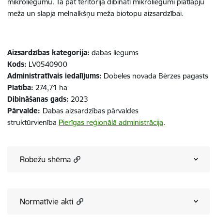
mikroliegumu. Tā pat teritorijā dibināti mikroliegumi platlapju
meža un slapja melnalkšņu meža biotopu aizsardzībai.
Aizsardzības kategorija:
dabas liegums
Kods:
LV0540900
Administratīvais iedalījums:
Dobeles novada Bērzes pagasts​​​​​​​
Platība:
274,71 ha​​​​​​​
Dibināšanas gads:
2023
Pārvalde:
Dabas aizsardzības pārvaldes
struktūrvienība
Pierīgas reģionālā administrācija
.
Robežu shēma
Normatīvie akti