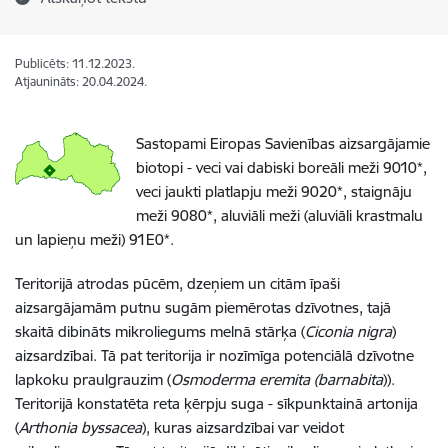
Publicēts: 11.12.2023.
Atjaunināts: 20.04.2024.
Sastopami Eiropas Savienības aizsargājamie
biotopi - veci vai dabiski boreāli meži 9010*,
veci jaukti platlapju meži 9020*, staignāju
meži 9080*, aluviāli meži (aluviāli krastmalu
un lapieņu meži) 91E0*.
Teritorijā atrodas pūcēm, dzeņiem un citām īpaši
aizsargājamām putnu sugām piemērotas dzīvotnes, tajā
skaitā dibināts mikroliegums melnā stārķa (
Ciconia nigra
)
aizsardzībai. Tā pat teritorija ir nozīmīga potenciālā dzīvotne
lapkoku praulgrauzim (
Osmoderma eremita (barnabita
)).
Teritorijā konstatēta reta ķērpju suga - sīkpunktainā artonija
(
Arthonia byssacea
), kuras aizsardzībai var veidot