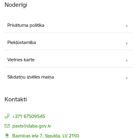
Noderīgi
Privātuma politika
Piekļūstamība
Vietnes karte
Sīkdatņu izvēles maiņa
Kontakti
+371 67509545
E-pasts:
pasts@daba.gov.lv
Baznīcas iela 7, Sigulda, LV 2150