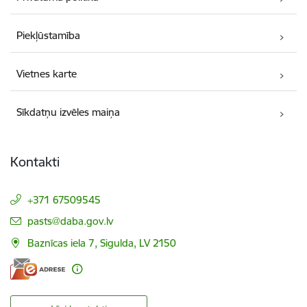
Piekļūstamība
Vietnes karte
Sīkdatņu izvēles maiņa
Kontakti
+371 67509545
E-pasts:
pasts@daba.gov.lv
Baznīcas iela 7, Sigulda, LV 2150