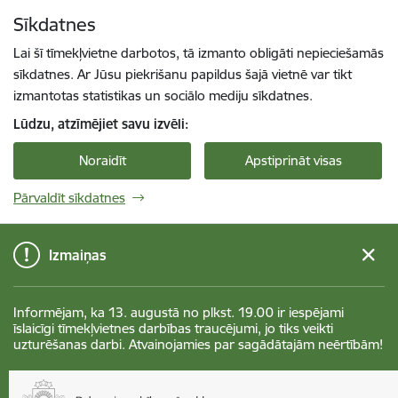
Pāriet uz lapas saturu
Sīkdatnes
Spied
lai meklētu
Enter
Lai šī tīmekļvietne darbotos, tā izmanto obligāti nepieciešamās
sīkdatnes. Ar Jūsu piekrišanu papildus šajā vietnē var tikt
izmantotas statistikas un sociālo mediju sīkdatnes.
Lūdzu, atzīmējiet savu izvēli:
Noraidīt
Apstiprināt visas
Pārvaldīt sīkdatnes
Izmaiņas
Informējam, ka 13. augustā no plkst. 19.00 ir iespējami
īslaicīgi tīmekļvietnes darbības traucējumi, jo tiks veikti
uzturēšanas darbi. Atvainojamies par sagādātajām neērtībām!