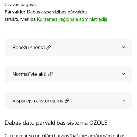
Cīravas pagasts
Pārvalde:
Dabas aizsardzības pārvaldes
struktūrvienība
Kurzemes reģionālā administrācija
.
Robežu shēma
Normatīvie akti
Vispārējs raksturojums
Dabas datu pārvaldības sistēma OZOLS
Citi dati par šo un citām Latvijas īpaši aizsargājamām dabas