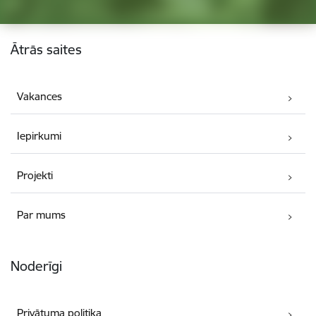
Kājene
Ātrās saites
Vakances
Iepirkumi
Projekti
Par mums
Noderīgi
Privātuma politika