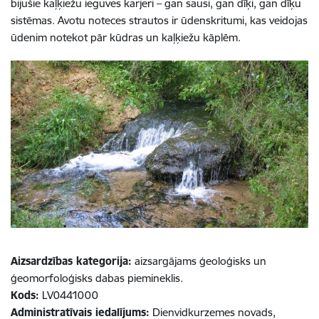
bijušie kaļķiežu ieguves karjeri – gan sausi, gan dīķi, gan dīķu
sistēmas. Avotu noteces strautos ir ūdenskritumi, kas veidojas
ūdenim notekot pār kūdras un kaļķiežu kāplēm.
Aizsardzības kategorija:
aizsargājams ģeoloģisks un
ģeomorfoloģisks dabas piemineklis.
Kods:
LV0441000
Administratīvais iedalījums:
Dienvidkurzemes novads,