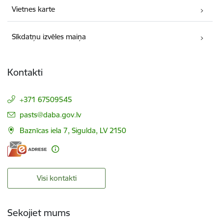
Vietnes karte
Sīkdatņu izvēles maiņa
Kontakti
+371 67509545
E-pasts:
pasts@daba.gov.lv
Baznīcas iela 7, Sigulda, LV 2150
Visi kontakti
Sekojiet mums