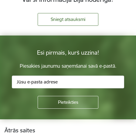
Sniegt atsauksmi
Esi pirmais, kurš uzzina!
Piesakies jaunumu saņemšanai savā e-pastā.
Kājene
Ātrās saites