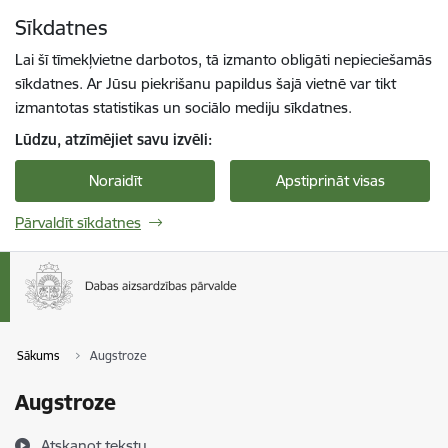
Pāriet uz lapas saturu
Sīkdatnes
Spied
lai meklētu
Enter
Lai šī tīmekļvietne darbotos, tā izmanto obligāti nepieciešamās
sīkdatnes. Ar Jūsu piekrišanu papildus šajā vietnē var tikt
izmantotas statistikas un sociālo mediju sīkdatnes.
Lūdzu, atzīmējiet savu izvēli:
Noraidīt
Apstiprināt visas
Pārvaldīt sīkdatnes
Sākums
Augstroze
Augstroze
Atskaņot tekstu