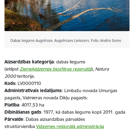
Dabas liegums Augstroze. Augstrozes Lielezers. Foto: Andris Soms
Aizsardzības kategorija
: dabas liegums
(ietilpst
Ziemeļvidzemes biosfēras rezervātā
),
Natura
2000
teritorija.
Kods:
LV0000110
Administratīvais iedalījums:
Limbažu novada Umurgas
pagasts, Valmieras novada Dikļu pagasts:
Platība
: 4017,53 ha
Dibināšanas gads
: 1977, kā dabas liegums kopš 2011. gada
Pārvalde
: Dabas aizsardzības pārvaldes
struktūrvienība
Vidzemes reģionālā administrācija