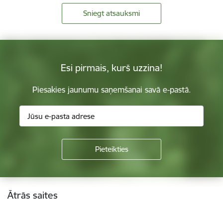
Sniegt atsauksmi
Esi pirmais, kurš uzzina!
Piesakies jaunumu saņemšanai savā e-pastā.
Kājene
Ātrās saites