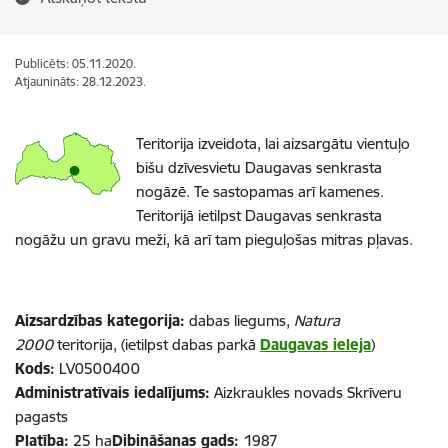
Publicēts: 05.11.2020.
Atjaunināts: 28.12.2023.
Teritorija izveidota, lai aizsargātu vientuļo
bišu dzīvesvietu Daugavas senkrasta
nogāzē. Te sastopamas arī kamenes.
Teritorijā ietilpst Daugavas senkrasta
nogāžu un gravu meži, kā arī tam pieguļošas mitras pļavas.
Aizsardzības kategorija:
dabas liegums,
Natura
2000
teritorija, (ietilpst dabas parkā
Daugavas ieleja
)
Kods:
LV0500400
Administratīvais iedalījums:
Aizkraukles novads Skrīveru
pagasts
Platība:
25 ha
Dibināšanas gads:
1987