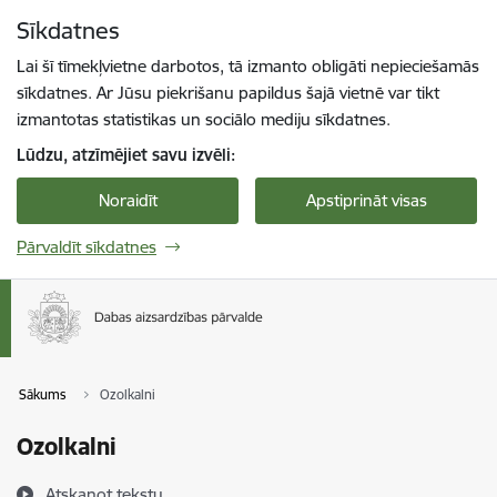
Pāriet uz lapas saturu
Sīkdatnes
Spied
lai meklētu
Enter
Lai šī tīmekļvietne darbotos, tā izmanto obligāti nepieciešamās
sīkdatnes. Ar Jūsu piekrišanu papildus šajā vietnē var tikt
izmantotas statistikas un sociālo mediju sīkdatnes.
Lūdzu, atzīmējiet savu izvēli:
Noraidīt
Apstiprināt visas
Pārvaldīt sīkdatnes
Sākums
Ozolkalni
Ozolkalni
Atskaņot tekstu