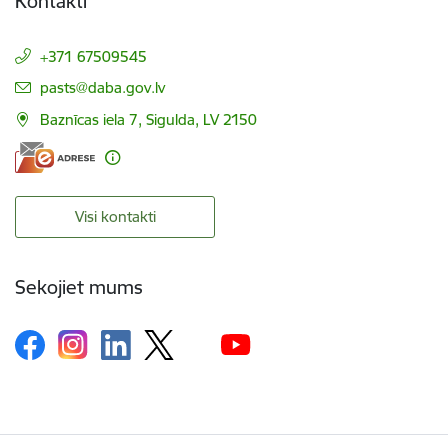
Kontakti
+371 67509545
E-pasts:
pasts@daba.gov.lv
Baznīcas iela 7, Sigulda, LV 2150
Visi kontakti
Sekojiet mums