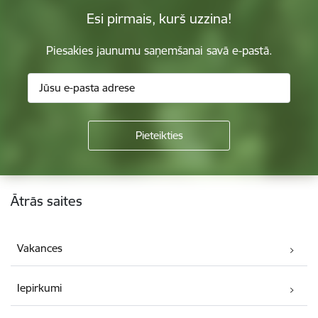
Esi pirmais, kurš uzzina!
Piesakies jaunumu saņemšanai savā e-pastā.
Kājene
Ātrās saites
Vakances
Iepirkumi