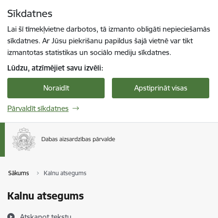
Pāriet uz lapas saturu
Sīkdatnes
Spied
lai meklētu
Enter
Lai šī tīmekļvietne darbotos, tā izmanto obligāti nepieciešamās
sīkdatnes. Ar Jūsu piekrišanu papildus šajā vietnē var tikt
izmantotas statistikas un sociālo mediju sīkdatnes.
Lūdzu, atzīmējiet savu izvēli:
Noraidīt
Apstiprināt visas
Pārvaldīt sīkdatnes
Sākums
Kalnu atsegums
Kalnu atsegums
Atskaņot tekstu