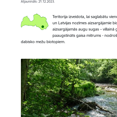
Atjaunināts: 21.12.2023.
Teritorija izveidota, lai saglabātu v
un Latvijas nozīmes aizsargājamie bi
aizsargājamās augu sugas – villainā 
paaugstināts gaisa mitrums - nodrošina
dabisko mežu biotopiem.