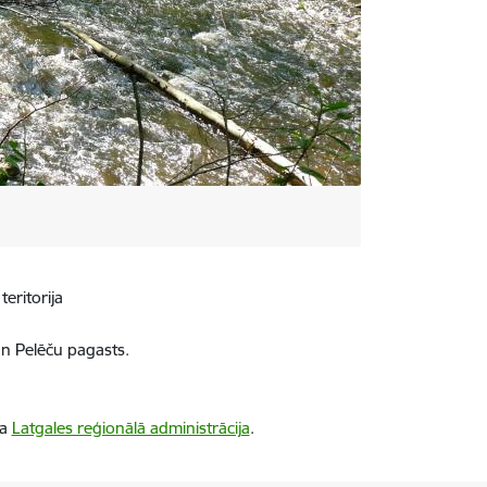
teritorija
un Pelēču pagasts.
ba
Latgales reģionālā administrācija
.