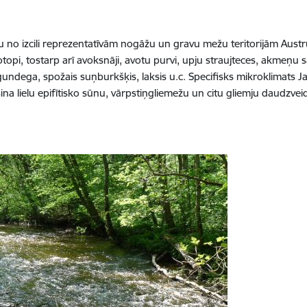
ienu no izcili reprezentatīvām nogāžu un gravu mežu teritorijām Aust
otopi, tostarp arī avoksnāji, avotu purvi, upju straujteces, akmeņ
gundega, spožais suņburkšķis, laksis u.c. Specifisks mikroklimats J
 lielu epifītisko sūnu, vārpstiņgliemežu un citu gliemju daudzveidību