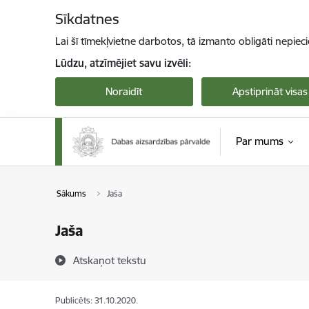
Pāriet uz lapas saturu
Sīkdatnes
Lai šī tīmekļvietne darbotos, tā izmanto obligāti nepiec
Lūdzu, atzīmējiet savu izvēli:
Noraidīt
Apstiprināt visas
Par mums
Sākums
Jaša
Jaša
Atskaņot tekstu
Publicēts: 31.10.2020.