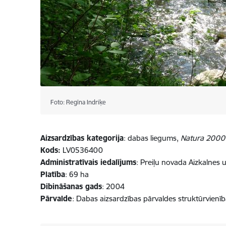
Foto: Regīna Indriķe
Aizsardzības kategorija
: dabas liegums,
Natura 2000
Kods:
LV0536400
Administratīvais iedalījums
: Preiļu novada Aizkalnes 
Platība
: 69 ha
Dibināšanas gads
: 2004
Pārvalde
: Dabas aizsardzības pārvaldes struktūrvienī