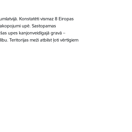
rumlatvijā. Konstatēti vismaz 8 Eiropas
u sakopojumi upē. Sastopamas
ašas upes kanjonveidīgajā gravā –
. Teritorijas meži atbilst ļoti vērtīgiem