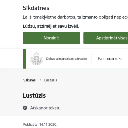
Pāriet uz lapas saturu
Sīkdatnes
Lai šī tīmekļvietne darbotos, tā izmanto obligāti nepiec
Lūdzu, atzīmējiet savu izvēli:
Noraidīt
Apstiprināt visas
Par mums
Sākums
Lustūzis
Lustūzis
Atskaņot tekstu
Publicēts: 14.11.2020.