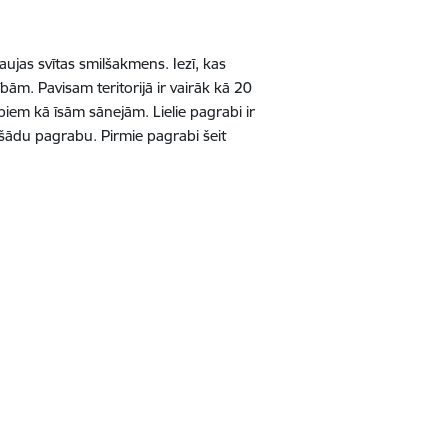
ujas svītas smilšakmens. Iezī, kas
ībām. Pavisam teritorijā ir vairāk kā 20
biem kā īsām sānejām. Lielie pagrabi ir
0 šādu pagrabu. Pirmie pagrabi šeit