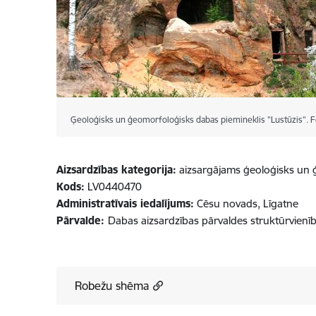
Ģeoloģisks un ģeomorfoloģisks dabas piemineklis "Lustūzis". Fo
Aizsardzības kategorija:
aizsargājams ģeoloģisks un 
Kods:
LV0440470
Administratīvais iedalījums:
Cēsu novads, Līgatne
Pārvalde:
Dabas aizsardzības pārvaldes struktūrvienī
Robežu shēma