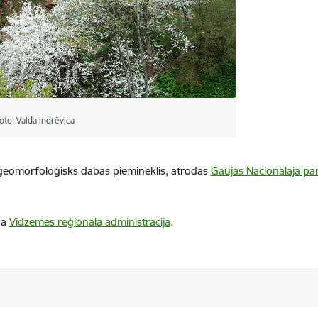
to: Valda Indrēvica
ģeomorfoloģisks dabas piemineklis, atrodas
Gaujas Nacionālajā pa
ba
Vidzemes reģionālā administrācija
.