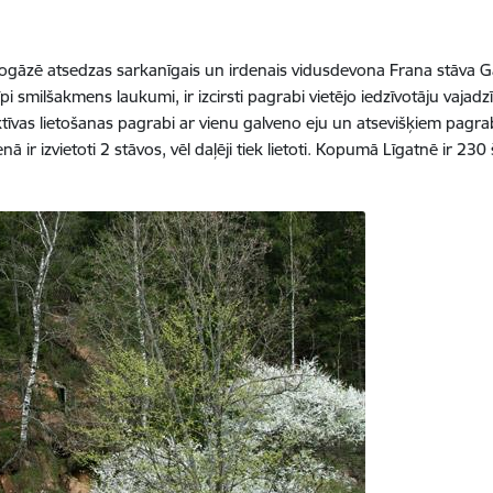
ogāzē atsedzas sarkanīgais un irdenais vidusdevona Frana stāva Ga
pi smilšakmens laukumi, ir izcirsti pagrabi vietējo iedzīvotāju vajadz
lektīvas lietošanas pagrabi ar vienu galveno eju un atsevišķiem pagra
 ir izvietoti 2 stāvos, vēl daļēji tiek lietoti. Kopumā Līgatnē ir 23