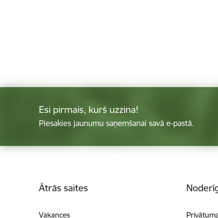
Esi pirmais, kurš uzzina!
Piesakies jaunumu saņemšanai savā e-pastā.
Kājene
Ātrās saites
Noderīg
Vakances
Privātuma