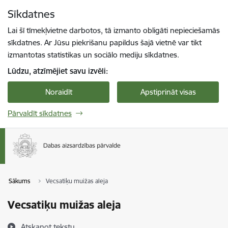
Pāriet uz lapas saturu
Sīkdatnes
Spied
lai meklētu
Enter
Lai šī tīmekļvietne darbotos, tā izmanto obligāti nepieciešamās
sīkdatnes. Ar Jūsu piekrišanu papildus šajā vietnē var tikt
izmantotas statistikas un sociālo mediju sīkdatnes.
Lūdzu, atzīmējiet savu izvēli:
Noraidīt
Apstiprināt visas
Pārvaldīt sīkdatnes
Sākums
Vecsatiķu muižas aleja
Vecsatiķu muižas aleja
Atskaņot tekstu