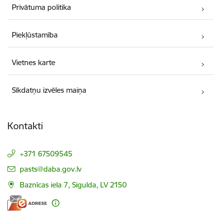
Privātuma politika
Piekļūstamība
Vietnes karte
Sīkdatņu izvēles maiņa
Kontakti
+371 67509545
E-pasts:
pasts@daba.gov.lv
Baznīcas iela 7, Sigulda, LV 2150