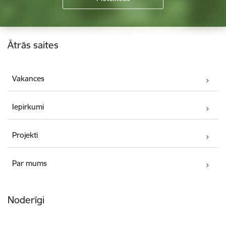
Kājene
Ātrās saites
Vakances
Iepirkumi
Projekti
Par mums
Noderīgi