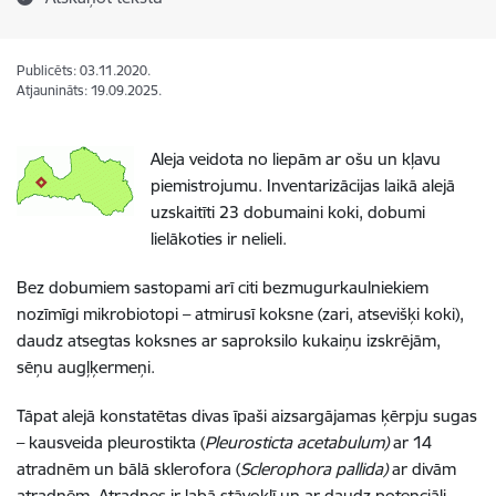
Publicēts: 03.11.2020.
Atjaunināts: 19.09.2025.
Aleja veidota no liepām ar ošu un kļavu
piemistrojumu. Inventarizācijas laikā alejā
uzskaitīti 23 dobumaini koki, dobumi
lielākoties ir nelieli.
Bez dobumiem sastopami arī citi bezmugurkaulniekiem
nozīmīgi mikrobiotopi – atmirusī koksne (zari, atsevišķi koki),
daudz atsegtas koksnes ar saproksilo kukaiņu izskrējām,
sēņu augļķermeņi.
Tāpat alejā konstatētas divas īpaši aizsargājamas ķērpju sugas
– kausveida pleurostikta (
Pleurosticta acetabulum)
ar 14
atradnēm un bālā sklerofora (
Sclerophora pallida)
ar divām
atradnēm. Atradnes ir labā stāvoklī un ar daudz potenciāli