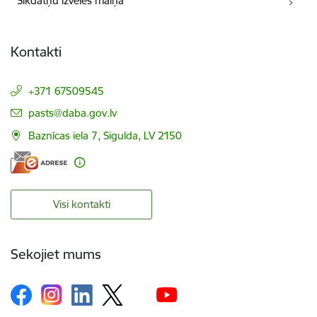
Sīkdatņu izvēles maiņa
Kontakti
+371 67509545
E-pasts:
pasts@daba.gov.lv
Baznīcas iela 7, Sigulda, LV 2150
Visi kontakti
Sekojiet mums