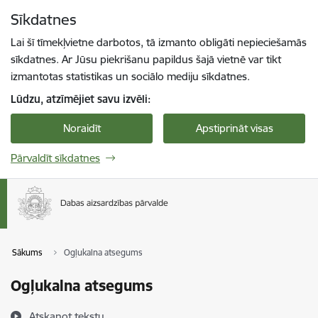
Pāriet uz lapas saturu
Sīkdatnes
Spied
lai meklētu
Enter
Lai šī tīmekļvietne darbotos, tā izmanto obligāti nepieciešamās
sīkdatnes. Ar Jūsu piekrišanu papildus šajā vietnē var tikt
izmantotas statistikas un sociālo mediju sīkdatnes.
Lūdzu, atzīmējiet savu izvēli:
Noraidīt
Apstiprināt visas
Pārvaldīt sīkdatnes
Sākums
Ogļukalna atsegums
Ogļukalna atsegums
Atskaņot tekstu