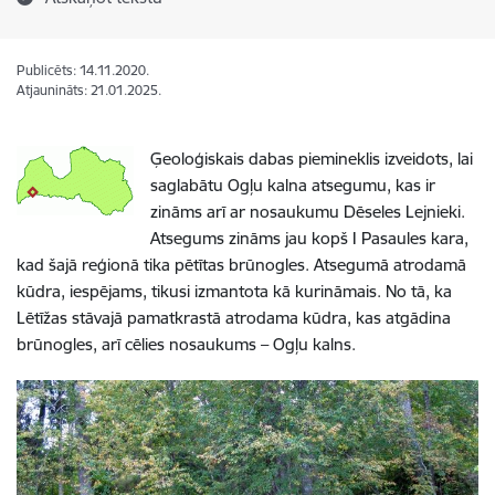
Publicēts: 14.11.2020.
Atjaunināts: 21.01.2025.
Ģeoloģiskais dabas piemineklis izveidots, lai
saglabātu Ogļu kalna atsegumu, kas ir
zināms arī ar nosaukumu Dēseles Lejnieki.
Atsegums zināms jau kopš I Pasaules kara,
kad šajā reģionā tika pētītas brūnogles. Atsegumā atrodamā
kūdra, iespējams, tikusi izmantota kā kurināmais. No tā, ka
Lētīžas stāvajā pamatkrastā atrodama kūdra, kas atgādina
brūnogles, arī cēlies nosaukums – Ogļu kalns.