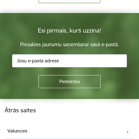
Esi pirmais, kurš uzzina!
Piesakies jaunumu saņemšanai savā e-pastā.
Kājene
Ātrās saites
Vakances