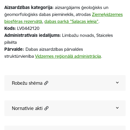
Aizsardzības kategorija:
aizsargājams ģeoloģisks un
ģeomorfoloģisks dabas piemineklis, atrodas
Ziemeļvidzemes
biosfēras rezervātā
,
dabas parkā "Salacas ieleja"
.
Kods:
LV0442120
Administratīvais iedalījums:
Limbažu novads, Staiceles
pilsēta
Pārvalde:
Dabas aizsardzības pārvaldes
struktūrvienība
Vidzemes reģionālā administrācija
.
Robežu shēma
Nornatīvie akti