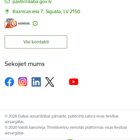
E-pasts:
pasts@daba.gov.lv
Baznīcas iela 7, Sigulda, LV 2150
Visi kontakti
Sekojiet mums
© 2026 Dabas aizsardzības pārvalde, publicētā satura visas tiesības
aizsargātas.
© 2020 Valsts kanceleja, Tīmekļvietņu vienotās platformas visas tiesības
aizsargātas.