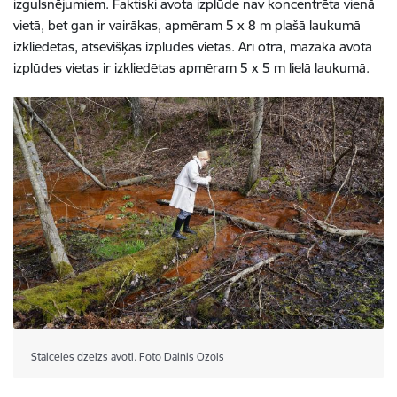
izgulsnējumiem. Faktiski avota izplūde nav koncentrēta vienā
vietā, bet gan ir vairākas, apmēram 5 x 8 m plašā laukumā
izkliedētas, atsevišķas izplūdes vietas. Arī otra, mazākā avota
izplūdes vietas ir izkliedētas apmēram 5 x 5 m lielā laukumā.
Staiceles dzelzs avoti. Foto Dainis Ozols