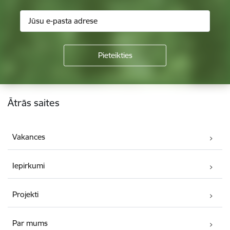
Kājene
Ātrās saites
Vakances
Iepirkumi
Projekti
Par mums