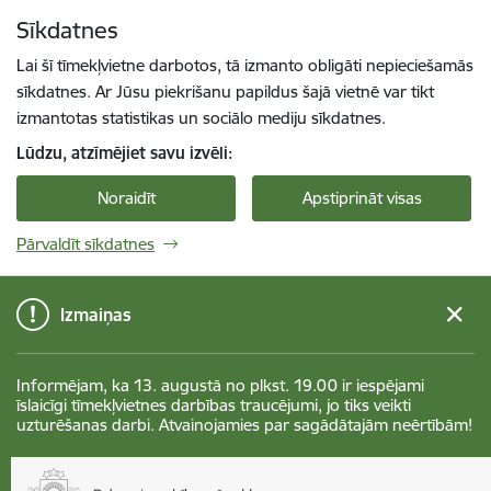
Pāriet uz lapas saturu
Sīkdatnes
Spied
lai meklētu
Enter
Lai šī tīmekļvietne darbotos, tā izmanto obligāti nepieciešamās
sīkdatnes. Ar Jūsu piekrišanu papildus šajā vietnē var tikt
izmantotas statistikas un sociālo mediju sīkdatnes.
Lūdzu, atzīmējiet savu izvēli:
Noraidīt
Apstiprināt visas
Pārvaldīt sīkdatnes
Izmaiņas
Informējam, ka 13. augustā no plkst. 19.00 ir iespējami
īslaicīgi tīmekļvietnes darbības traucējumi, jo tiks veikti
uzturēšanas darbi. Atvainojamies par sagādātajām neērtībām!