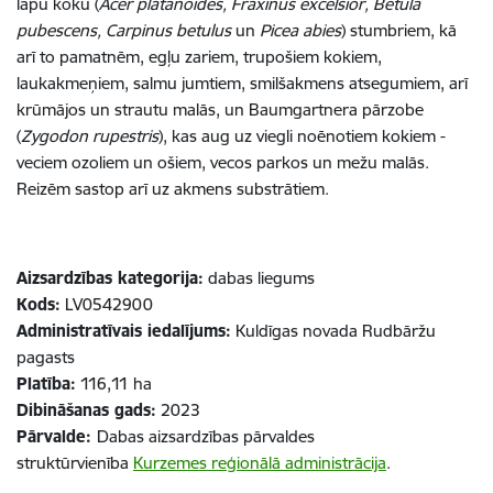
lapu koku (
Acer platanoides, Fraxinus excelsior, Betula
pubescens, Carpinus betulus
un
Picea abies
) stumbriem, kā
arī to pamatnēm, egļu zariem, trupošiem kokiem,
laukakmeņiem, salmu jumtiem, smilšakmens atsegumiem, arī
krūmājos un strautu malās, un Baumgartnera pārzobe
(
Zygodon rupestris
), kas aug uz viegli noēnotiem kokiem -
veciem ozoliem un ošiem, vecos parkos un mežu malās.
Reizēm sastop arī uz akmens substrātiem.
Aizsardzības kategorija:
dabas liegums
Kods:
LV0542900
Administratīvais iedalījums:
Kuldīgas novada Rudbāržu
pagasts​​​​​​​
Platība:
116,11 ha​​​​​​​
Dibināšanas gads:
2023
Pārvalde:
Dabas aizsardzības pārvaldes
struktūrvienība
Kurzemes reģionālā administrācija
.