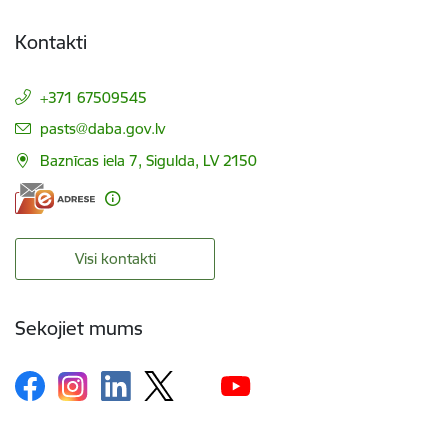
Kontakti
+371 67509545
E-pasts:
pasts@daba.gov.lv
Baznīcas iela 7, Sigulda, LV 2150
Visi kontakti
Sekojiet mums