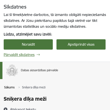
Pāriet uz lapas saturu
Sīkdatnes
Spied
lai meklētu
Enter
Lai šī tīmekļvietne darbotos, tā izmanto obligāti nepieciešamās
sīkdatnes. Ar Jūsu piekrišanu papildus šajā vietnē var tikt
izmantotas statistikas un sociālo mediju sīkdatnes.
Lūdzu, atzīmējiet savu izvēli:
Noraidīt
Apstiprināt visas
Pārvaldīt sīkdatnes
Sākums
Sniķera dīķa meži
Sniķera dīķa meži
Atskaņot tekstu