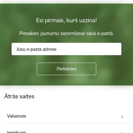
Esi pirmais, kurš uzzina!
Piesakies jaunumu saņemšanai savā e-pastā.
Kājene
Ātrās saites
Vakances
Iepirkumi