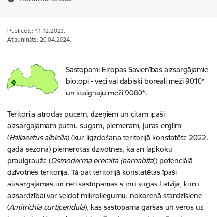
Publicēts: 11.12.2023.
Atjaunināts: 20.04.2024.
Sastopami Eiropas Savienības aizsargājamie
biotopi - veci vai dabiski boreāli meži 9010*
un staignāju meži 9080*.
Teritorijā atrodas pūcēm, dzeņiem un citām īpaši
aizsargājamām putnu sugām, piemēram, jūras ērglim
(
Haliaeetus albicilla
) (kur ligzdošana teritorijā konstatēta 2022.
gada sezonā) piemērotas dzīvotnes, kā arī lapkoku
praulgrauža (
Osmoderma eremita (barnabita
)) potenciālā
dzīvotnes teritorija. Tā pat teritorijā konstatētas īpaši
aizsargājamas un reti sastopamas sūnu sugas Latvijā, kuru
aizsardzībai var veidot mikroliegumu: nokarenā stardzīslene
(
Antitrichia curtipendula
), kas sastopama gāršās un vēros uz