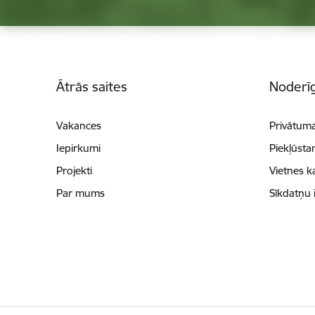
Kājene
Ātrās saites
Noderīg
Vakances
Privātuma
Iepirkumi
Piekļūsta
Projekti
Vietnes k
Par mums
Sīkdatņu 