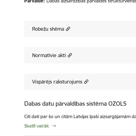
Pārvalde:
Dabas aizsardzības pārvaldes struktūrvienī
Robežu shēma
Normatīvie akti
Vispārējs raksturojums
Dabas datu pārvaldības sistēma OZOLS
Citi dati par šo un citām Latvijas īpaši aizsargājamām d
Skatīt vairāk