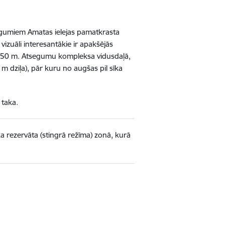
egumiem Amatas ielejas pamatkrasta
izuāli interesantākie ir apakšējās
 150 m. Atsegumu kompleksa vidusdaļā,
 m dziļa), pār kuru no augšas pil sīka
 taka.
 rezervāta (stingrā režīma) zonā, kurā