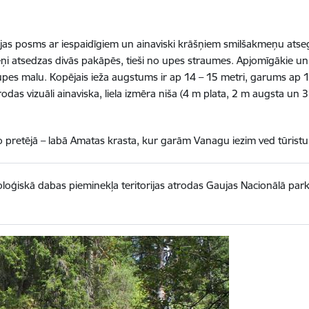
jas posms ar iespaidīgiem un ainaviski krāšņiem smilšakmeņu ats
ņi atsedzas divās pakāpēs, tieši no upes straumes. Apjomīgākie un v
upes malu. Kopējais ieža augstums ir ap 14 – 15 metri, garums ap
das vizuāli ainaviska, liela izmēra niša (4 m plata, 2 m augsta un 3
no pretējā – labā Amatas krasta, kur garām Vanagu iezim ved tūristu
oģiskā dabas pieminekļa teritorijas atrodas Gaujas Nacionālā parka