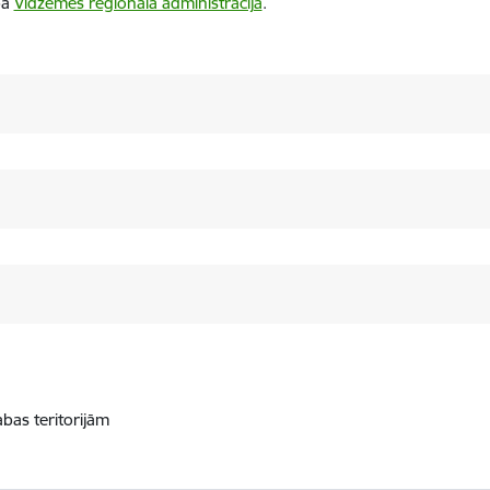
ba
Vidzemes reģionālā administrācija
.
abas teritorijām