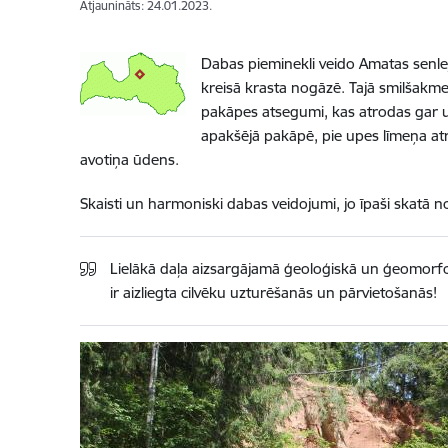
Atjaunināts: 24.01.2023.
Dabas pieminekli veido Amatas senle
kreisā krasta nogāzē. Tajā smilšakme
pakāpes atsegumi, kas atrodas gar 
apakšējā pakāpē, pie upes līmeņa atro
avotiņa ūdens.
Skaisti un harmoniski dabas veidojumi, jo īpaši skatā 
Lielākā daļa aizsargājamā ģeoloģiskā un ģeomorfol
ir aizliegta cilvēku uzturēšanās un pārvietošanās!