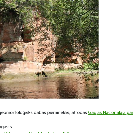
ģeomorfoloģisks dabas piemineklis, atrodas
Gaujas Nacionālajā pa
agasts