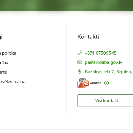
i
Kontakti
 politika
+371 67509545
E-pasts:
pasts@daba.gov.lv
mība
Baznīcas iela 7, Sigulda
arte
izvēles maiņa
Visi kontakti