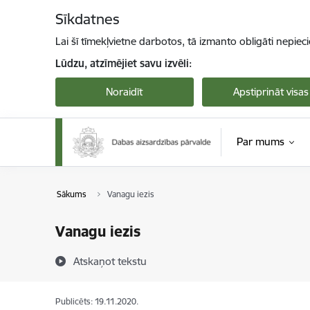
Pāriet uz lapas saturu
Sīkdatnes
Lai šī tīmekļvietne darbotos, tā izmanto obligāti nepiec
Lūdzu, atzīmējiet savu izvēli:
Noraidīt
Apstiprināt visas
Par mums
Sākums
Vanagu iezis
Vanagu iezis
Atskaņot tekstu
Publicēts: 19.11.2020.