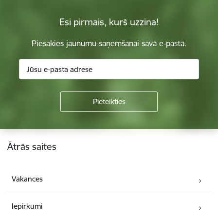
Esi pirmais, kurš uzzina!
Piesakies jaunumu saņemšanai savā e-pastā.
Kājene
Ātrās saites
Vakances
Iepirkumi