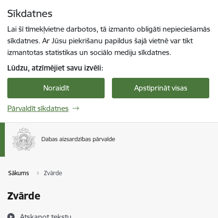
Pāriet uz lapas saturu
Sīkdatnes
Spied
lai meklētu
Enter
Lai šī tīmekļvietne darbotos, tā izmanto obligāti nepieciešamās
sīkdatnes. Ar Jūsu piekrišanu papildus šajā vietnē var tikt
izmantotas statistikas un sociālo mediju sīkdatnes.
Lūdzu, atzīmējiet savu izvēli:
Noraidīt
Apstiprināt visas
Pārvaldīt sīkdatnes
Sākums
Zvārde
Zvārde
Atskaņot tekstu