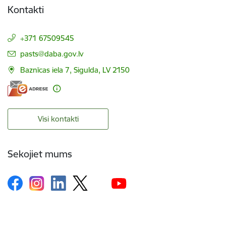
Kontakti
+371 67509545
E-pasts:
pasts@daba.gov.lv
Baznīcas iela 7, Sigulda, LV 2150
Visi kontakti
Sekojiet mums