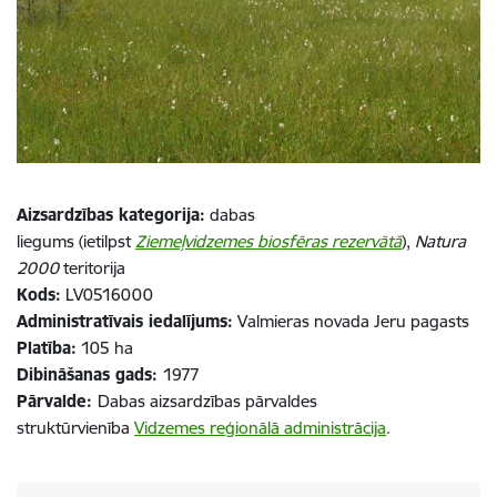
Aizsardzības kategorija:
dabas
liegums (ietilpst
Ziemeļvidzemes biosfēras rezervātā
),
Natura
2000
teritorija
Kods:
LV0516000
Administratīvais iedalījums:
Valmieras novada Jeru pagasts
Platība:
105 ha
Dibināšanas gads:
1977
Pārvalde:
Dabas aizsardzības pārvaldes
struktūrvienība
Vidzemes reģionālā administrācija
.