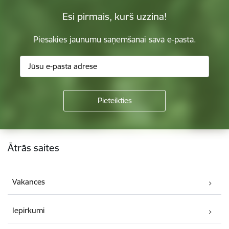
Esi pirmais, kurš uzzina!
Piesakies jaunumu saņemšanai savā e-pastā.
Kājene
Ātrās saites
Vakances
Iepirkumi