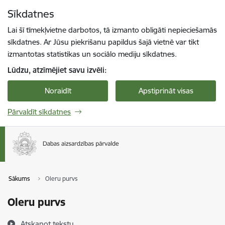
Pāriet uz lapas saturu
Sīkdatnes
Spied
lai meklētu
Enter
Lai šī tīmekļvietne darbotos, tā izmanto obligāti nepieciešamās
sīkdatnes. Ar Jūsu piekrišanu papildus šajā vietnē var tikt
izmantotas statistikas un sociālo mediju sīkdatnes.
Lūdzu, atzīmējiet savu izvēli:
Noraidīt
Apstiprināt visas
Pārvaldīt sīkdatnes
Sākums
Oleru purvs
Oleru purvs
Atskaņot tekstu