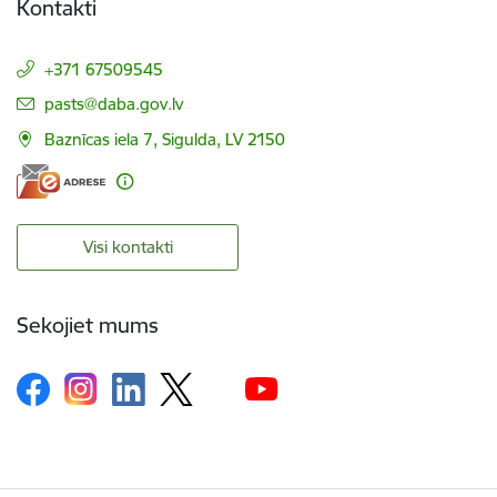
Kontakti
+371 67509545
E-pasts:
pasts@daba.gov.lv
Baznīcas iela 7, Sigulda, LV 2150
Visi kontakti
Sekojiet mums