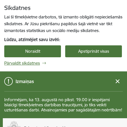
Pāriet uz lapas saturu
Sīkdatnes
Spied
lai meklētu
Enter
Lai šī tīmekļvietne darbotos, tā izmanto obligāti nepieciešamās
sīkdatnes. Ar Jūsu piekrišanu papildus šajā vietnē var tikt
izmantotas statistikas un sociālo mediju sīkdatnes.
Lūdzu, atzīmējiet savu izvēli:
Noraidīt
Apstiprināt visas
Pārvaldīt sīkdatnes
Izmaiņas
Informējam, ka 13. augustā no plkst. 19.00 ir iespējami
īslaicīgi tīmekļvietnes darbības traucējumi, jo tiks veikti
uzturēšanas darbi. Atvainojamies par sagādātajām neērtībām!