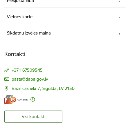
Piekļūstamība
Vietnes karte
Sīkdatņu izvēles maiņa
Kontakti
+371 67509545
E-pasts:
pasts@daba.gov.lv
Baznīcas iela 7, Sigulda, LV 2150
Visi kontakti