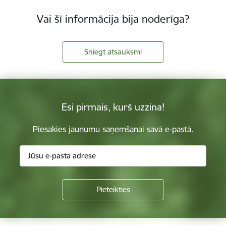
Vai šī informācija bija noderīga?
Sniegt atsauksmi
Esi pirmais, kurš uzzina!
Piesakies jaunumu saņemšanai savā e-pastā.
Kājene