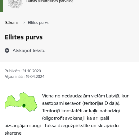
Sākums
Ellītes purvs
Ellītes purvs
Atskaņot tekstu
Publicēts: 31.10.2020.
Atjaunināts: 19.04.2024.
Viena no nedaudzajām vietām Latvijā, kur
sastopami sēravoti (teritorijas D daļā).
Teritorijā konstatēti ar kaļķi nabadzīgi
(oligotrofi) avoksnāji, kā arī īpaši
aizsargājami augi - fuksa dzegužpirkstīte un skrajziedu
skarene.