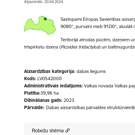
Atjaunināts: 20.04.2024.
Sastopami Eiropas Savienības aizsarg
9080*, purvaini meži 91D0*, aluviāli 
Teritorijā atrodas pūcēm, dzeņiem un
trīspirkstu dzeņa (
Picoides tridactylus
) un baltmugurdz
Aizsardzības kategorija:
dabas liegums
Kods:
LV0542000
Administratīvais iedalījums:
Valkas novada Valkas pagasts​
Platība:
39,96 ha​​​​​​​
Dibināšanas gads:
2023
Pārvalde:
Dabas aizsardzības pārvaldes struktūrvienī
Robežu shēma