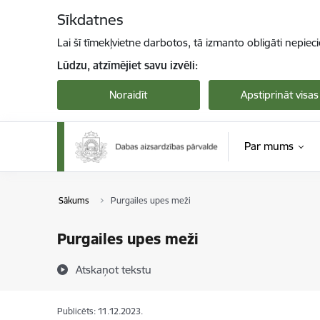
Pāriet uz lapas saturu
Sīkdatnes
Lai šī tīmekļvietne darbotos, tā izmanto obligāti nepiec
Lūdzu, atzīmējiet savu izvēli:
Noraidīt
Apstiprināt visas
Par mums
Sākums
Purgailes upes meži
Purgailes upes meži
Atskaņot tekstu
Publicēts: 11.12.2023.