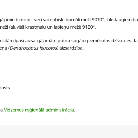
ājamie biotopi - veci vai dabiski boreāli meži 9010*, lakstaugiem b
meži (aluviāli krastmalu un lapieņu meži) 91E0*.
 citām īpaši aizsargājamām putnu sugām piemērotas dzīvotnes, tajā
eņa (
Dendrocopus
leucotos
) aizsardzība.
​​​​​​
ba
Vidzemes reģionālā administrācija
.