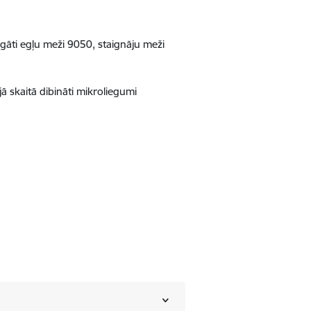
agāti egļu meži 9050, staignāju meži
 skaitā dibināti mikroliegumi