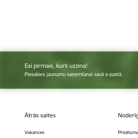
Esi pirmais, kurš uzzina!
Piesakies jaunumu saņemšanai savā e-pastā.
Kājene
Ātrās saites
Noderīg
Vakances
Privātuma