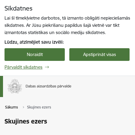
Pāriet uz lapas saturu
Sīkdatnes
Spied
lai meklētu
Enter
Lai šī tīmekļvietne darbotos, tā izmanto obligāti nepieciešamās
sīkdatnes. Ar Jūsu piekrišanu papildus šajā vietnē var tikt
izmantotas statistikas un sociālo mediju sīkdatnes.
Lūdzu, atzīmējiet savu izvēli:
Noraidīt
Apstiprināt visas
Pārvaldīt sīkdatnes
Sākums
Skujines ezers
Skujines ezers