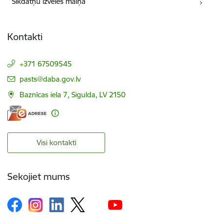
Sīkdatņu izvēles maiņa
Kontakti
+371 67509545
E-pasts:
pasts@daba.gov.lv
Baznīcas iela 7, Sigulda, LV 2150
Visi kontakti
Sekojiet mums