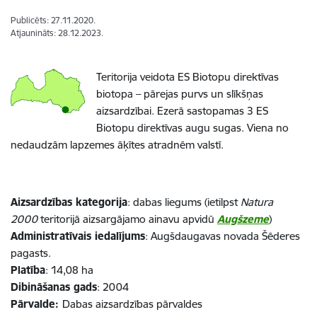
Publicēts: 27.11.2020.
Atjaunināts: 28.12.2023.
Teritorija veidota ES Biotopu direktīvas
biotopa – pārejas purvs un slīkšņas
aizsardzībai. Ezerā sastopamas 3 ES
Biotopu direktīvas augu sugas. Viena no
nedaudzām lapzemes āķītes atradnēm valstī.
Aizsardzības kategorija
: dabas liegums (ietilpst
Natura
2000
teritorijā aizsargājamo ainavu apvidū
Augšzeme
)
Administratīvais iedalījums
: Augšdaugavas novada Šēderes
pagasts.
Platība
: 14,08 ha
Dibināšanas gads
: 2004
Pārvalde:
Dabas aizsardzības pārvaldes