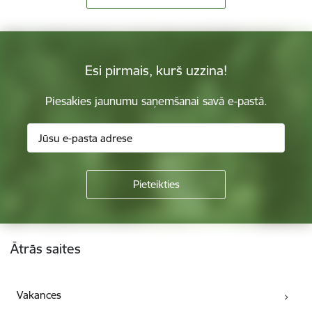
Esi pirmais, kurš uzzina!
Piesakies jaunumu saņemšanai savā e-pastā.
Kājene
Ātrās saites
Vakances