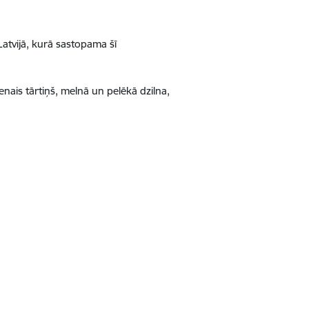
atvijā, kurā sastopama šī
nais tārtiņš, melnā un pelēkā dzilna,