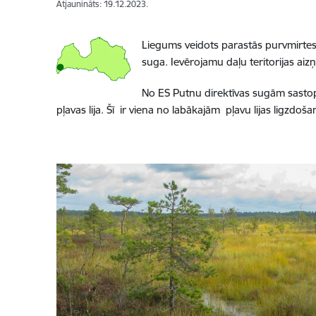
Atjaunināts: 19.12.2023.
Liegums veidots parastās purvmirtes 
suga. Ievērojamu daļu teritorijas ai
No ES Putnu direktīvas sugām sastopa
pļavas lija. Šī ir viena no labākajām pļavu lijas ligzdoša