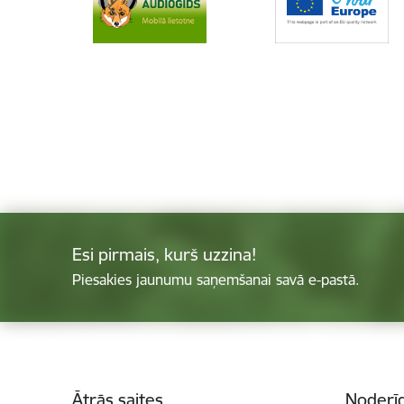
Esi pirmais, kurš uzzina!
Piesakies jaunumu saņemšanai savā e-pastā.
Kājene
Ātrās saites
Noderīg