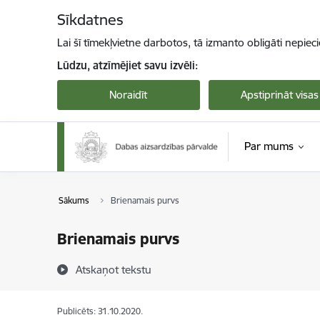
Pāriet uz lapas saturu
Sīkdatnes
Lai šī tīmekļvietne darbotos, tā izmanto obligāti nepiec
Lūdzu, atzīmējiet savu izvēli:
Noraidīt
Apstiprināt visas
Par mums
Sākums
Brienamais purvs
Brienamais purvs
Atskaņot tekstu
Publicēts: 31.10.2020.