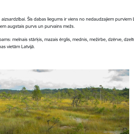
aizsardzībai. Šis dabas liegums ir viens no nedaudzajiem purviem L
zņem augstais purvs un purvains mežs.
ms: melnais stārķis, mazais ērglis, mednis, mežirbe, dzērve, dzelte
nas vietām Latvijā.