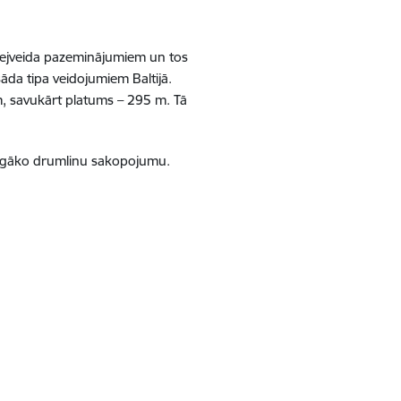
elejveida pazeminājumiem un tos
āda tipa veidojumiem Baltijā.
m, savukārt platums – 295 m. Tā
iksmīgāko drumlinu sakopojumu.