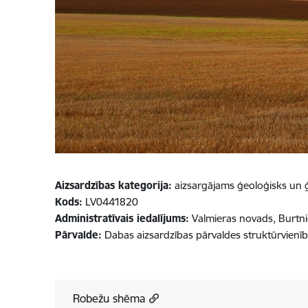
Aizsardzības kategorija:
aizsargājams ģeoloģisks un 
Kods:
LV0441820
Administratīvais iedalījums:
Valmieras novads, Burtn
Pārvalde:
Dabas aizsardzības pārvaldes struktūrvienī
Robežu shēma