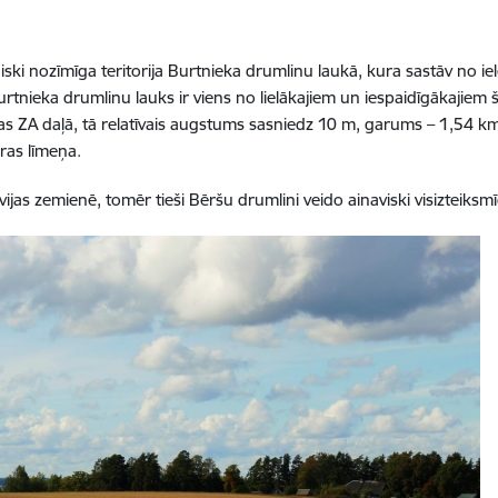
ki nozīmīga teritorija Burtnieka drumlinu laukā, kura sastāv no i
tnieka drumlinu lauks ir viens no lielākajiem un iespaidīgākajiem š
jas ZA daļā, tā relatīvais augstums sasniedz 10 m, garums – 1,54 k
ras līmeņa.
slatvijas zemienē, tomēr tieši Bēršu drumlini veido ainaviski visizte