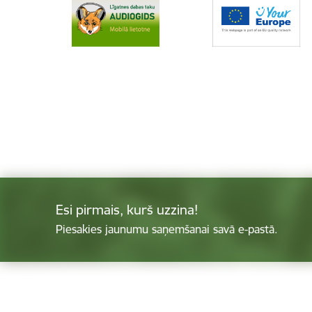
Esi pirmais, kurš uzzina!
Piesakies jaunumu saņemšanai savā e-pastā.
Kājene