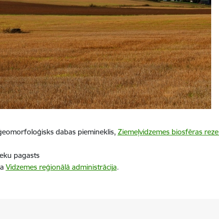
ģeomorfoloģisks dabas piemineklis,
Ziemeļvidzemes biosfēras reze
ieku pagasts
ba
Vidzemes reģionālā administrācija
.