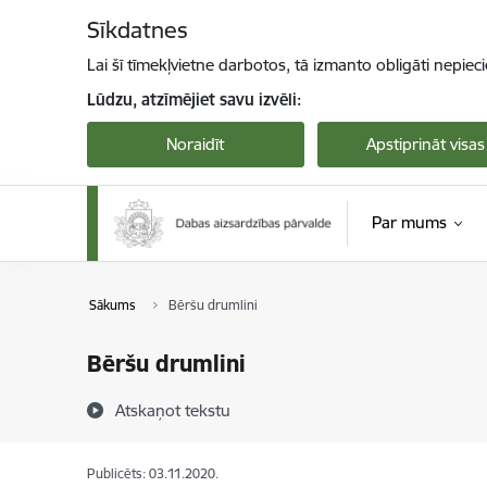
Pāriet uz lapas saturu
Sīkdatnes
Lai šī tīmekļvietne darbotos, tā izmanto obligāti nepiec
Lūdzu, atzīmējiet savu izvēli:
Noraidīt
Apstiprināt visas
Par mums
Sākums
Bēršu drumlini
Bēršu drumlini
Atskaņot tekstu
Publicēts: 03.11.2020.