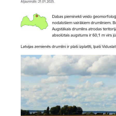
Atjaunināts: 21.01.2025.
Dabas pieminekli veido ģeomorfoloģis
nodalošiem vairākiem drumliniem. Bur
Augstākais drumlins atrodas teritori
absolūtais augstums ir 60,1 m virs jū
Latvijas zemienēs drumlini ir plaši izplatīti, īpaši Vidu