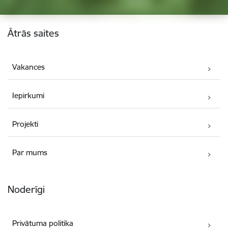
Kājene
Ātrās saites
Vakances
Iepirkumi
Projekti
Par mums
Noderīgi
Privātuma politika