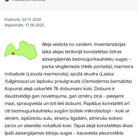
Publicēts: 03.11.2020.
Atjaunināts: 17.09.2025.
Aleja veidota no ozoliem. Inventarizācijas
laikā alejas teritorijā konstatētas četras
aizsargājamās bezmugurkaulnieku sugas –
parka vīngliemezis (
Helix pomatia)
, marmora
rožvabole (
Liocola marmorata)
, spožā skudra (
Lasius
fuliginosus)
un lapkoku praulgrauzis (
Osmoderma barnabita)
.
Kopumā alejā uzkartēti 76 dobumaini koki. Dobumi ir
daudzveidīgi gan novietojuma, gan izmēru ziņā – pieejami
mazi, spraugveida un ļoti lieli dobumi. Papildus konstatēti arī
citi bezmugurkaulnieku sugām būtiski mikrobiotopi – koki ar
sēnēm, izplūstošu sulu, sirseņu ligzdām, atmirušu koksni
zaros un atsevišķi nokaltuši koki. Tāpat alejā konstatētas divas
īpaši aizsargājamas ķērpju sugas – kausveida pleurostikta