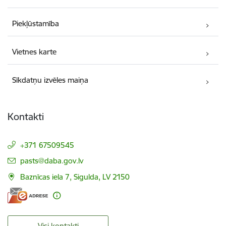
Piekļūstamība
Vietnes karte
Sīkdatņu izvēles maiņa
Kontakti
+371 67509545
E-pasts:
pasts@daba.gov.lv
Baznīcas iela 7, Sigulda, LV 2150
Visi kontakti