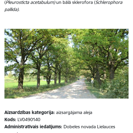
(
Pleurosticta acetabulum)
un bālā sklerofora (
Schlerophora
pallida)
.
Aizsardzības kategorija:
aizsargājama aleja
Kods:
LV0490140
Administratīvais iedalījums:
Dobeles novada Lielauces