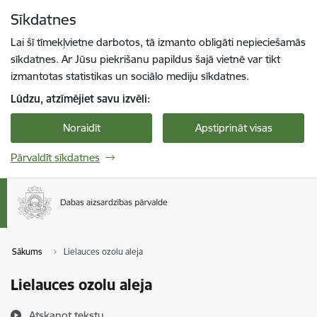
Pāriet uz lapas saturu
Sīkdatnes
Spied
lai meklētu
Enter
Lai šī tīmekļvietne darbotos, tā izmanto obligāti nepieciešamās
sīkdatnes. Ar Jūsu piekrišanu papildus šajā vietnē var tikt
izmantotas statistikas un sociālo mediju sīkdatnes.
Lūdzu, atzīmējiet savu izvēli:
Noraidīt
Apstiprināt visas
Pārvaldīt sīkdatnes
Sākums
Lielauces ozolu aleja
Lielauces ozolu aleja
Atskaņot tekstu