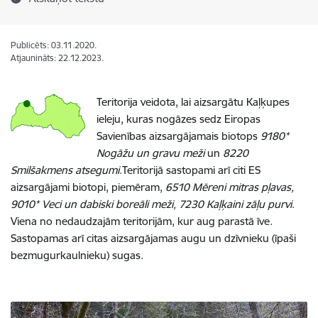
Publicēts: 03.11.2020.
Atjaunināts: 22.12.2023.
Teritorija veidota, lai aizsargātu Kaļķupes
ieleju, kuras nogāzes sedz Eiropas
Savienības aizsargājamais biotops
9180*
Nogāžu un gravu meži
un
8220
Smilšakmens atsegumi
.Teritorijā sastopami arī citi ES
aizsargājami biotopi, piemēram,
6510 Mēreni mitras pļavas,
9010* Veci un dabiski boreāli meži, 7230 Kaļķaini zāļu purvi
.
Viena no nedaudzajām teritorijām, kur aug parastā īve.
Sastopamas arī citas aizsargājamas augu un dzīvnieku (īpaši
bezmugurkaulnieku) sugas.