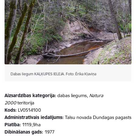
Dabas liegum KAĻĶUPES IELEJA. Foto: Ērika Kļaviņa
Aizsardzības kategorija:
dabas liegums,
Natura
2000
teritorija
Kods:
LV0514100
Administratīvais iedalījums:
Talsu novada Dundagas pagasts
Platība:
1119,9ha
Dibināšanas gads:
1977