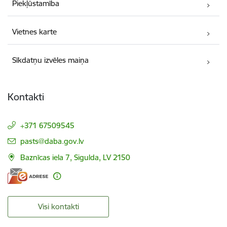
Piekļūstamība
Vietnes karte
Sīkdatņu izvēles maiņa
Kontakti
+371 67509545
E-pasts:
pasts@daba.gov.lv
Baznīcas iela 7, Sigulda, LV 2150
Visi kontakti