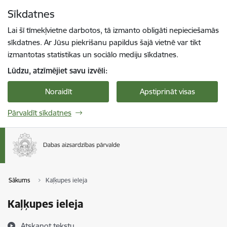
Pāriet uz lapas saturu
Sīkdatnes
Spied
lai meklētu
Enter
Lai šī tīmekļvietne darbotos, tā izmanto obligāti nepieciešamās
sīkdatnes. Ar Jūsu piekrišanu papildus šajā vietnē var tikt
izmantotas statistikas un sociālo mediju sīkdatnes.
Lūdzu, atzīmējiet savu izvēli:
Noraidīt
Apstiprināt visas
Pārvaldīt sīkdatnes
Sākums
Kaļķupes ieleja
Kaļķupes ieleja
Atskaņot tekstu