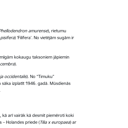
Phellodendron amurense
), rietumu
pisifera
) ‘Filifera’. No vietējām sugām ir
ozīmīgām kokaugu taksoniem jāpiemin
 cembra
).
a occidentalis
). No “Timuku”
n sāka izplatīt 1946. gadā. Mūsdienās
.
 kā arī vairāk kā desmit piemēroti koki
ks – Holandes priede (
Tilia x europaea
) ar