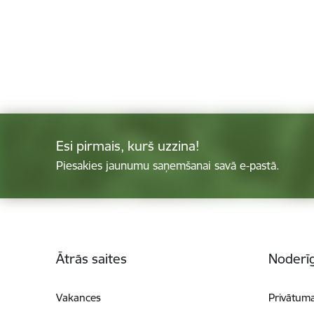
Esi pirmais, kurš uzzina!
Piesakies jaunumu saņemšanai savā e-pastā.
Kājene
Ātrās saites
Noderīg
Vakances
Privātuma