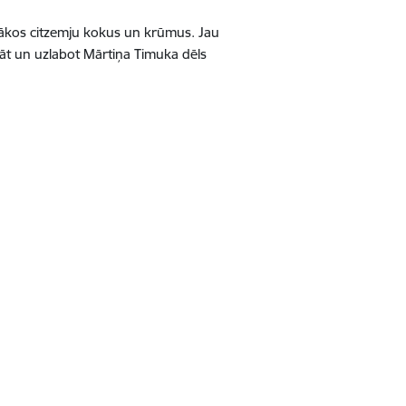
dākos citzemju kokus un krūmus. Jau
nāt un uzlabot Mārtiņa Timuka dēls