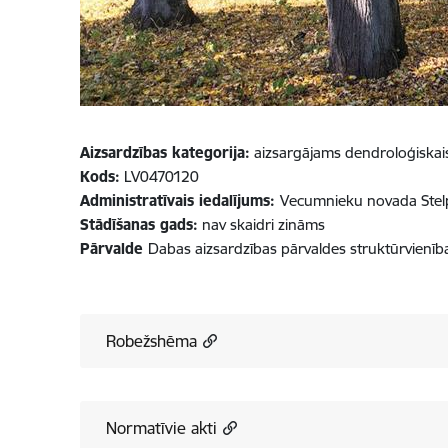
Aizsardzības kategorija:
aizsargājams dendroloģiskai
Kods:
LV0470120
Administratīvais iedalījums:
Vecumnieku novada Stel
Stādīšanas gads:
nav skaidri zināms
Pārvalde
Dabas aizsardzības pārvaldes struktūrvienī
Robežshēma
Normatīvie akti