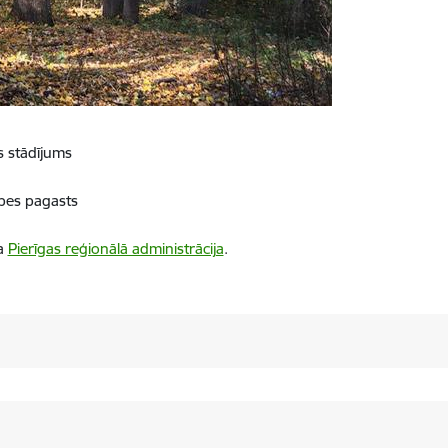
s stādījums
pes pagasts
ba
Pierīgas reģionālā administrācija
.