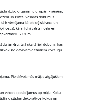
 dažādu dzīvo organismu grupām - sēnēm,
dzeņi un zīlītes. Vasarās dobumus
tā ir vērtējama kā bioloģiski veca un
liginosus
), kā arī divi valsts nozīmes
 apkārtmēru 2,01 m.
du izmēru, tajā skaitā lieli dobumi, kas
 dižkoki no deviņiem dažādiem kokaugu
ānojumu. Pie dzīvojamās mājas atgājušiem
 un veidot apstādījumus ap māju. Koku
tādīja dažādus dekoratīvos kokus un