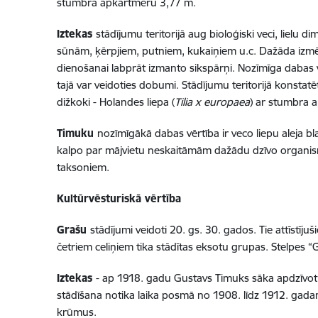
stumbra apkārtmēru 3,77 m.
Iztekas
stādījumu teritorijā aug bioloģiski veci, lie
sūnām, ķērpjiem, putniem, kukaiņiem u.c. Dažāda izm
dienošanai labprāt izmanto sikspārņi. Nozīmīga dabas vē
tajā var veidoties dobumi. Stādījumu teritorijā konstat
dižkoki - Holandes liepa (
Tilia x europaea
) ar stumbra 
Timuku
nozīmīgākā dabas vērtība ir veco liepu aleja b
kalpo par mājvietu neskaitāmām dažādu dzīvo organis
taksoniem.
Kultūrvēsturiskā vērtība
Grašu
stādījumi veidoti 20. gs. 30. gados. Tie attīst
četriem celiņiem tika stādītas eksotu grupas. Stelpes “
Iztekas
- ap 1918. gadu Gustavs Timuks sāka apdzīvot
stādīšana notika laika posmā no 1908. līdz 1912. gad
krūmus.