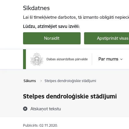
Pāriet uz lapas saturu
Sīkdatnes
Lai šī tīmekļvietne darbotos, tā izmanto obligāti nepiec
Lūdzu, atzīmējiet savu izvēli:
Noraidīt
Apstiprināt visas
Par mums
Sākums
Stelpes dendroloģiskie stādījumi
Stelpes dendroloģiskie stādījumi
Atskaņot tekstu
Publicēts: 02.11.2020.