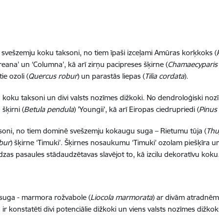
 svešzemju koku taksoni, no tiem īpaši izceļami Amūras korķkoks (
reana’ un ‘Columna’, kā arī zirņu pacipreses šķirne (
Chamaecyparis 
tie ozoli (
Quercus robur
) un parastās liepas (
Tilia cordata
).
u koku taksoni un divi valsts nozīmes dižkoki. No dendroloģiski n
 šķirni (
Betula pendula
) 'Youngii', kā arī Eiropas ciedrupriedi (
Pinus
soni, no tiem dominē svešzemju kokaugu suga – Rietumu tūja (
Thuj
bur
) šķirne ‘Timuki’. Šķirnes nosaukumu ‘Timuki’ ozolam piešķīra u
dzas pasaules stādaudzētavas slavējot to, kā izcilu dekoratīvu koku
 suga - marmora rožvabole (
Liocola marmorata
) ar divām atradnēm,
 ir konstatēti divi potenciālie dižkoki un viens valsts nozīmes dižko