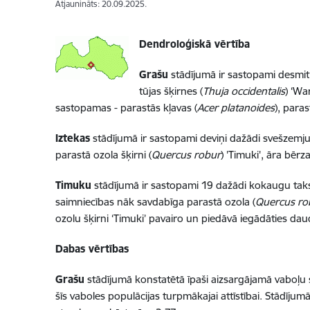
Atjaunināts: 20.09.2025.
Dendroloģiskā vērtība
Grašu
stādījumā ir sastopami desmit
tūjas šķirnes (
Thuja occidentalis
) ‘Wa
sastopamas - parastās kļavas (
Acer platanoides
), paras
Iztekas
stādījumā ir sastopami deviņi dažādi svešzemj
parastā ozola šķirni (
Quercus robur
) 'Timuki', āra bērza
Timuku
stādījumā ir sastopami 19 dažādi kokaugu tak
saimniecības nāk savdabīga parastā ozola (
Quercus ro
ozolu šķirni ‘Timuki’ pavairo un piedāvā iegādāties dau
Dabas vērtības
Grašu
stādījumā konstatētā īpaši aizsargājamā vaboļu
šīs vaboles populācijas turpmākajai attīstībai. Stādījumā