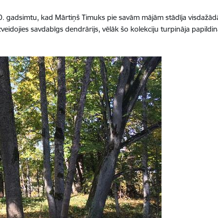
0. gadsimtu, kad Mārtiņš Timuks pie savām mājām stādīja visdažā
eidojies savdabīgs dendrārijs, vēlāk šo kolekciju turpināja papildi