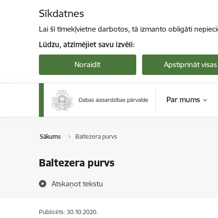
Pāriet uz lapas saturu
Sīkdatnes
Lai šī tīmekļvietne darbotos, tā izmanto obligāti nepiec
Lūdzu, atzīmējiet savu izvēli:
Noraidīt
Apstiprināt visas
Par mums
Sākums
Baltezera purvs
Baltezera purvs
Atskaņot tekstu
Publicēts: 30.10.2020.