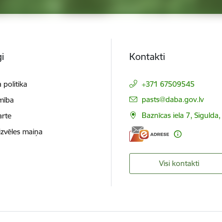
i
Kontakti
 politika
+371 67509545
E-pasts:
pasts@daba.gov.lv
mība
Baznīcas iela 7, Sigulda
arte
izvēles maiņa
Visi kontakti