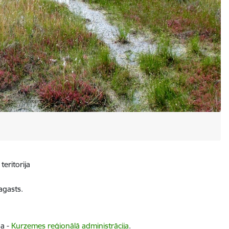
teritorija
gasts.
ba -
Kurzemes reģionālā administrācija
.