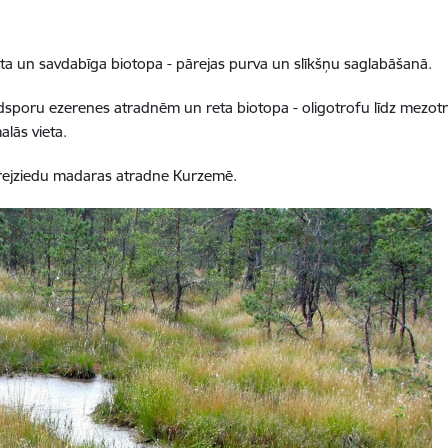
āta un savdabīga biotopa - pārejas purva un slīkšņu saglabāšanā.
poru ezerenes atradnēm un reta biotopa - oligotrofu līdz mezotr
lās vieta.
trejziedu madaras atradne Kurzemē.