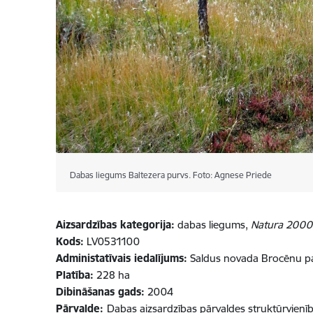
Dabas liegums Baltezera purvs. Foto: Agnese Priede
Aizsardzības kategorija:
dabas liegums,
Natura 2000
Kods:
LV0531100
Administatīvais iedalījums:
Saldus novada Brocēnu pa
Platība:
228 ha
Dibināšanas gads:
2004
Pārvalde:
Dabas aizsardzības pārvaldes struktūrvienī