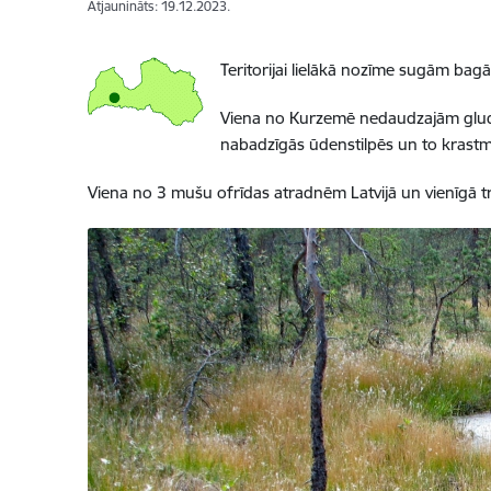
Atjaunināts: 19.12.2023.
Teritorijai lielākā nozīme sugām bag
Viena no Kurzemē nedaudzajām gluds
nabadzīgās ūdenstilpēs un to krastma
Viena no 3 mušu ofrīdas atradnēm Latvijā un vienīgā 