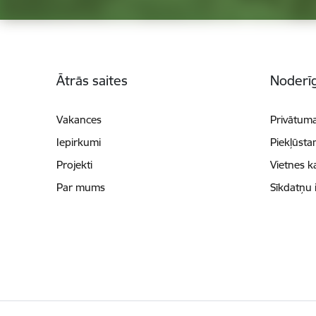
Kājene
Ātrās saites
Noderīg
Vakances
Privātuma
Iepirkumi
Piekļūsta
Projekti
Vietnes k
Par mums
Sīkdatņu 