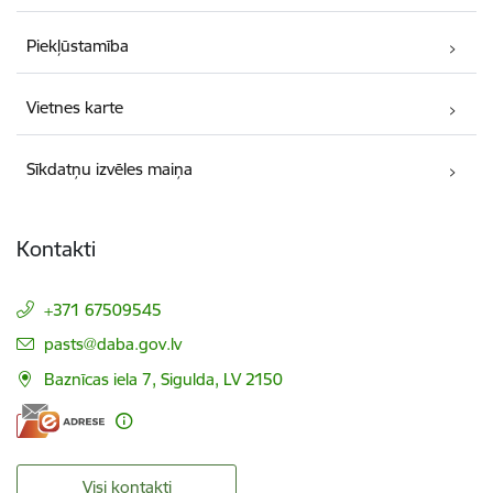
Piekļūstamība
Vietnes karte
Sīkdatņu izvēles maiņa
Kontakti
+371 67509545
E-pasts:
pasts@daba.gov.lv
Baznīcas iela 7, Sigulda, LV 2150
Visi kontakti