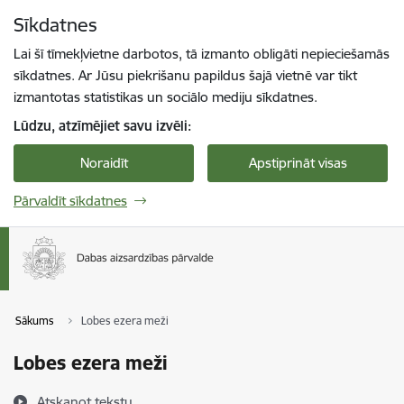
Pāriet uz lapas saturu
Sīkdatnes
Spied
lai meklētu
Enter
Lai šī tīmekļvietne darbotos, tā izmanto obligāti nepieciešamās
sīkdatnes. Ar Jūsu piekrišanu papildus šajā vietnē var tikt
izmantotas statistikas un sociālo mediju sīkdatnes.
Lūdzu, atzīmējiet savu izvēli:
Noraidīt
Apstiprināt visas
Pārvaldīt sīkdatnes
Sākums
Lobes ezera meži
Lobes ezera meži
Atskaņot tekstu