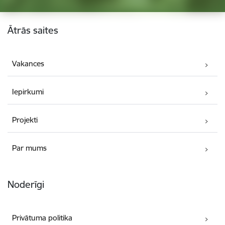
Kājene
Ātrās saites
Vakances
Iepirkumi
Projekti
Par mums
Noderīgi
Privātuma politika