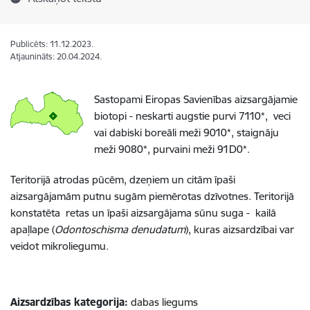
Publicēts: 11.12.2023.
Atjaunināts: 20.04.2024.
Sastopami Eiropas Savienības aizsargājamie
biotopi - neskarti augstie purvi 7110*, veci
vai dabiski boreāli meži 9010*, staignāju
meži 9080*, purvaini meži 91D0*.
Teritorijā atrodas pūcēm, dzeņiem un citām īpaši
aizsargājamām putnu sugām piemērotas dzīvotnes. Teritorijā
konstatēta retas un īpaši aizsargājama sūnu suga - kailā
apaļlape (
Odontoschisma denudatum
), kuras aizsardzībai var
veidot mikroliegumu.
Aizsardzības kategorija:
dabas liegums