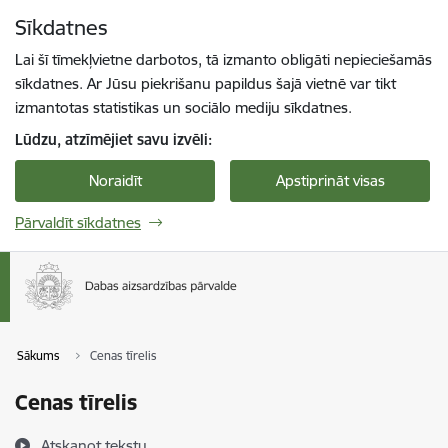
Pāriet uz lapas saturu
Sīkdatnes
Spied
lai meklētu
Enter
Lai šī tīmekļvietne darbotos, tā izmanto obligāti nepieciešamās
sīkdatnes. Ar Jūsu piekrišanu papildus šajā vietnē var tikt
izmantotas statistikas un sociālo mediju sīkdatnes.
Lūdzu, atzīmējiet savu izvēli:
Noraidīt
Apstiprināt visas
Pārvaldīt sīkdatnes
Sākums
Cenas tīrelis
Cenas tīrelis
Atskaņot tekstu