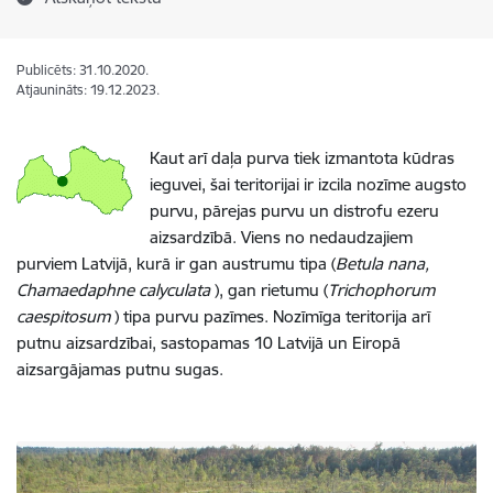
Publicēts: 31.10.2020.
Atjaunināts: 19.12.2023.
Kaut arī daļa purva tiek izmantota kūdras
ieguvei, šai teritorijai ir izcila nozīme augsto
purvu, pārejas purvu un distrofu ezeru
aizsardzībā. Viens no nedaudzajiem
purviem Latvijā, kurā ir gan austrumu tipa (
Betula nana,
Chamaedaphne calyculata
), gan rietumu (
Trichophorum
caespitosum
) tipa purvu pazīmes. Nozīmīga teritorija arī
putnu aizsardzībai, sastopamas 10 Latvijā un Eiropā
aizsargājamas putnu sugas.