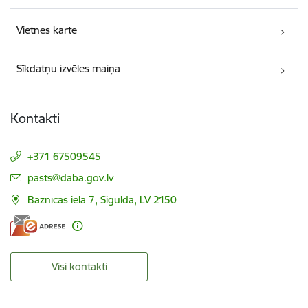
Vietnes karte
Sīkdatņu izvēles maiņa
Kontakti
+371 67509545
E-pasts:
pasts@daba.gov.lv
Baznīcas iela 7, Sigulda, LV 2150
Visi kontakti