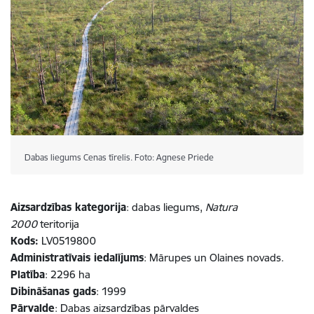
Dabas liegums Cenas tīrelis. Foto: Agnese Priede
Aizsardzības kategorija
: dabas liegums,
Natura
2000
teritorija
Kods:
LV0519800
Administratīvais iedalījums
: Mārupes un Olaines novads.
Platība
: 2296 ha
Dibināšanas gads
: 1999
Pārvalde
: Dabas aizsardzības pārvaldes