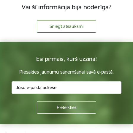
Vai šī informācija bija noderīga?
Sniegt atsauksmi
Esi pirmais, kurš uzzina!
Piesakies jaunumu saņemšanai savā e-pastā.
Kājene