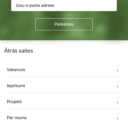
Kājene
Ātrās saites
Vakances
Iepirkumi
Projekti
Par mums