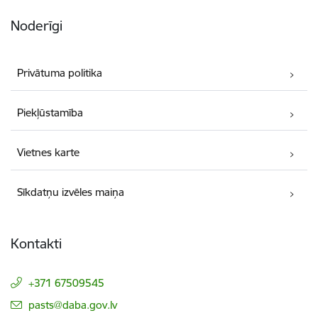
Noderīgi
Privātuma politika
Piekļūstamība
Vietnes karte
Sīkdatņu izvēles maiņa
Kontakti
+371 67509545
E-pasts:
pasts@daba.gov.lv