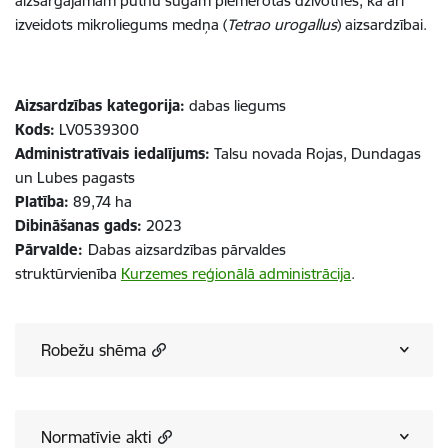
aizsargājamām putnu sugām piemērotas dzīvotnes, kā arī
izveidots mikroliegums medņa (
Tetrao urogallus
) aizsardzībai.
Aizsardzības kategorija:
dabas liegums
Kods:
LV0539300
Administratīvais iedalījums:
Talsu novada Rojas, Dundagas
un Lubes pagasts​​​​​​​
Platība:
89,74 ha​​​​​​​
Dibināšanas gads:
2023
Pārvalde:
Dabas aizsardzības pārvaldes
struktūrvienība
Kurzemes reģionālā administrācija
.
Robežu shēma
Normatīvie akti