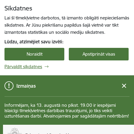
Pāriet uz lapas saturu
Sīkdatnes
Spied
lai meklētu
Enter
Lai šī tīmekļvietne darbotos, tā izmanto obligāti nepieciešamās
sīkdatnes. Ar Jūsu piekrišanu papildus šajā vietnē var tikt
izmantotas statistikas un sociālo mediju sīkdatnes.
Lūdzu, atzīmējiet savu izvēli:
Noraidīt
Apstiprināt visas
Pārvaldīt sīkdatnes
Izmaiņas
Informējam, ka 13. augustā no plkst. 19.00 ir iespējami
īslaicīgi tīmekļvietnes darbības traucējumi, jo tiks veikti
uzturēšanas darbi. Atvainojamies par sagādātajām neērtībām!