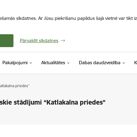
iešamās sīkdatnes. Ar Jūsu piekrišanu papildus šajā vietnē var tikt i
Pārvaldīt sīkdatnes
Pakalpojumi
Aktualitātes
Dabas daudzveidība
K
atlakalna priedes”
kie stādījumi “Katlakalna priedes”