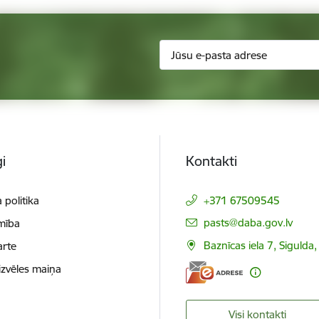
i
Kontakti
 politika
+371 67509545
E-pasts:
pasts@daba.gov.lv
mība
Baznīcas iela 7, Sigulda
arte
izvēles maiņa
Visi kontakti