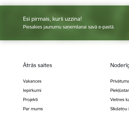
Esi pirmais, kurš uzzina!
Piesakies jaunumu saņemšanai savā e-pastā.
Kājene
Ātrās saites
Noderīg
Vakances
Privātuma
Iepirkumi
Piekļūsta
Projekti
Vietnes k
Par mums
Sīkdatņu 