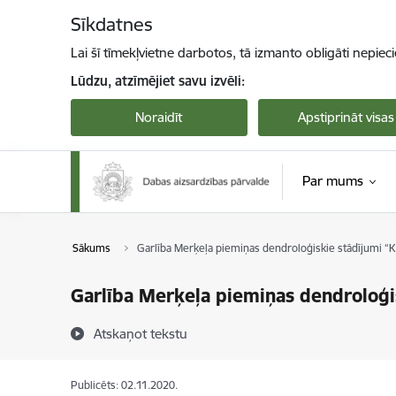
Pāriet uz lapas saturu
Sīkdatnes
Lai šī tīmekļvietne darbotos, tā izmanto obligāti nepiec
Lūdzu, atzīmējiet savu izvēli:
Noraidīt
Apstiprināt visas
Par mums
Sākums
Garlība Merķeļa piemiņas dendroloģiskie stādījumi “K
Garlība Merķeļa piemiņas dendroloģis
Atskaņot tekstu
Publicēts: 02.11.2020.