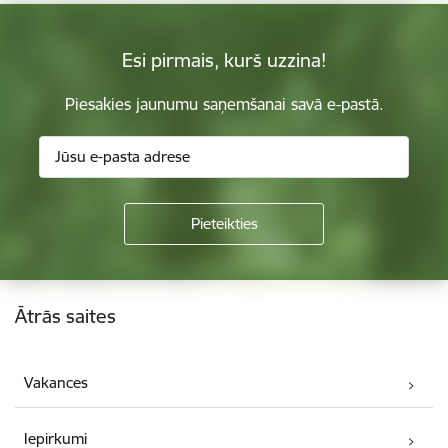
Esi pirmais, kurš uzzina!
Piesakies jaunumu saņemšanai savā e-pastā.
Kājene
Ātrās saites
Vakances
Iepirkumi