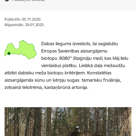
Publicēts: 05.11.2020.
Atjaunināts: 29.01.2025.
Dabas liegums izveidots, lai saglabātu
Eiropas Savienības aizsargājamu
biotopu
9080* Staignāju meži
, kas klāj lielu
vienlaidus platību. Lielākā daļa mežaudžu
atbilst dabisku meža biotopu kritērijiem. Konstatētas
aizsargājamās sūnu un ķērpju sugas: tamarisku frulānija,
zvīņainā telotrēma, kastaņbrūnā artonija.