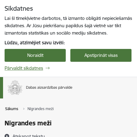
Pāriet uz lapas saturu
Sīkdatnes
Spied
lai meklētu
Enter
Lai šī tīmekļvietne darbotos, tā izmanto obligāti nepieciešamās
sīkdatnes. Ar Jūsu piekrišanu papildus šajā vietnē var tikt
izmantotas statistikas un sociālo mediju sīkdatnes.
Lūdzu, atzīmējiet savu izvēli:
Noraidīt
Apstiprināt visas
Pārvaldīt sīkdatnes
Sākums
Nīgrandes meži
Nīgrandes meži
Atskaņot tekstu