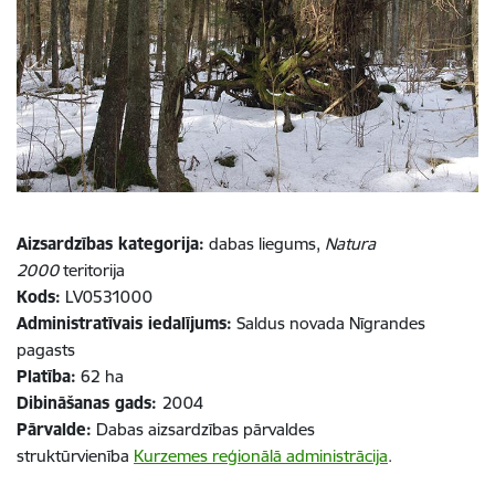
Aizsardzības kategorija:
dabas liegums,
Natura
2000
teritorija
Kods:
LV0531000
Administratīvais iedalījums:
Saldus novada Nīgrandes
pagasts
Platība:
62 ha
Dibināšanas gads:
2004
P
ārvalde:
Dabas aizsardzības pārvaldes
struktūrvienība
Kurzemes reģionālā administrācija
.