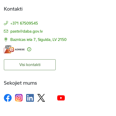
Kontakti
+371 67509545
E-pasts:
pasts@daba.gov.lv
Baznīcas iela 7, Sigulda, LV 2150
Visi kontakti
Sekojiet mums