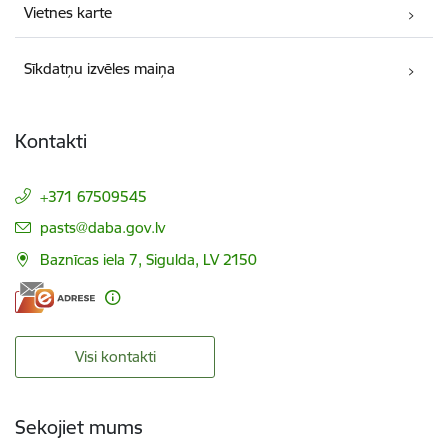
Vietnes karte
Sīkdatņu izvēles maiņa
Kontakti
+371 67509545
E-pasts:
pasts@daba.gov.lv
Baznīcas iela 7, Sigulda, LV 2150
Visi kontakti
Sekojiet mums