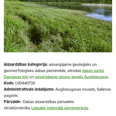
Aizsardzības kategorija:
aizsargājams ģeoloģisks un
ģeomorfoloģisks dabas piemineklis, atrodas
dabas parkā
Daugavas loki
un
aizsargājamo ainavu apvidū Augšdaugava
.
Kods:
LV0440730
Administratīvais iedalījums:
Augšdaugavas novads, Salienas
pagasts
Pārvalde:
Dabas aizsardzības pārvaldes
struktūrvienība
Latgales reģionālā administrācija
.