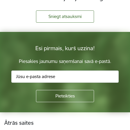
Sniegt atsauksmi
Esi pirmais, kurš uzzina!
Piesakies jaunumu saņemšanai savā e-pastā.
Kājene
Ātrās saites