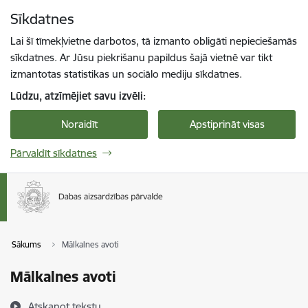
Pāriet uz lapas saturu
Sīkdatnes
Spied
lai meklētu
Enter
Lai šī tīmekļvietne darbotos, tā izmanto obligāti nepieciešamās
sīkdatnes. Ar Jūsu piekrišanu papildus šajā vietnē var tikt
izmantotas statistikas un sociālo mediju sīkdatnes.
Lūdzu, atzīmējiet savu izvēli:
Noraidīt
Apstiprināt visas
Pārvaldīt sīkdatnes
Sākums
Mālkalnes avoti
Mālkalnes avoti
Atskaņot tekstu