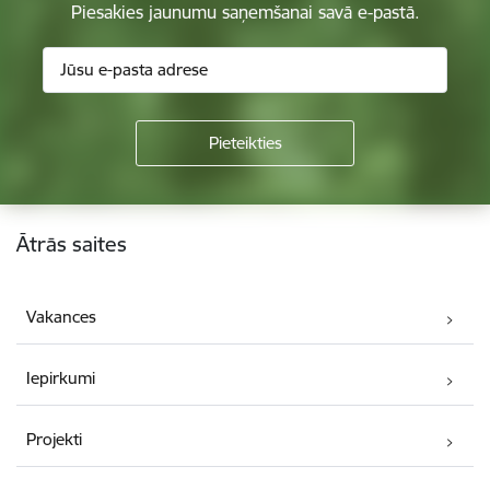
Piesakies jaunumu saņemšanai savā e-pastā.
Kājene
Ātrās saites
Vakances
Iepirkumi
Projekti