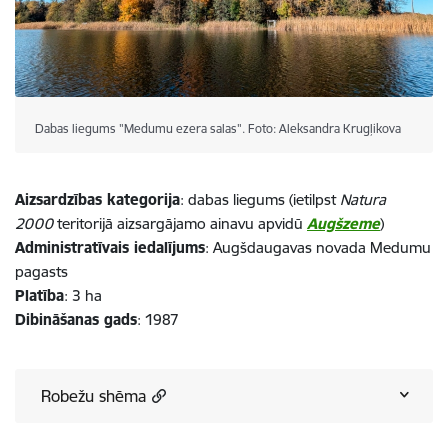
Dabas liegums "Medumu ezera salas". Foto: Aleksandra Krugļikova
Aizsardzības kategorija
: dabas liegums (ietilpst
Natura
2000
teritorijā aizsargājamo ainavu apvidū
Augšzeme
)
Administratīvais iedalījums
: Augšdaugavas novada Medumu
pagasts
Platība
: 3 ha
Dibināšanas gads
: 1987
Robežu shēma