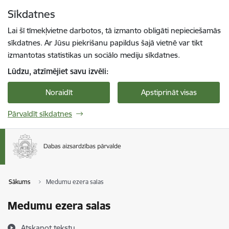
Pāriet uz lapas saturu
Sīkdatnes
Spied
lai meklētu
Enter
Lai šī tīmekļvietne darbotos, tā izmanto obligāti nepieciešamās
sīkdatnes. Ar Jūsu piekrišanu papildus šajā vietnē var tikt
izmantotas statistikas un sociālo mediju sīkdatnes.
Lūdzu, atzīmējiet savu izvēli:
Noraidīt
Apstiprināt visas
Pārvaldīt sīkdatnes
Sākums
Medumu ezera salas
Medumu ezera salas
Atskaņot tekstu