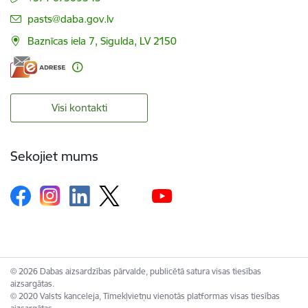
E-pasts:
pasts@daba.gov.lv
Baznīcas iela 7, Sigulda, LV 2150
Visi kontakti
Sekojiet mums
© 2026 Dabas aizsardzības pārvalde, publicētā satura visas tiesības
aizsargātas.
© 2020 Valsts kanceleja, Tīmekļvietņu vienotās platformas visas tiesības