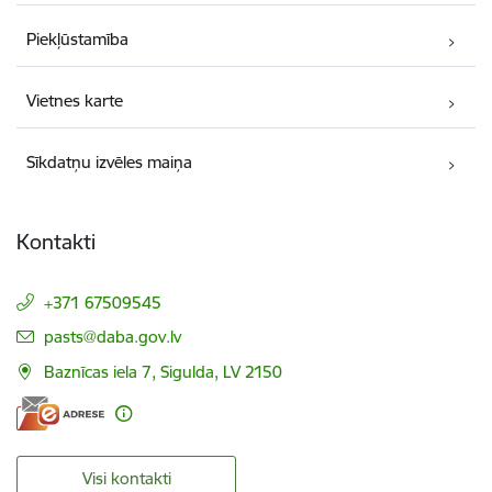
Piekļūstamība
Vietnes karte
Sīkdatņu izvēles maiņa
Kontakti
+371 67509545
E-pasts:
pasts@daba.gov.lv
Baznīcas iela 7, Sigulda, LV 2150
Visi kontakti