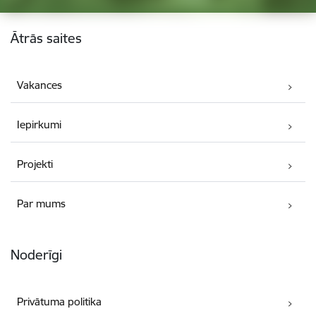
Kājene
Ātrās saites
Vakances
Iepirkumi
Projekti
Par mums
Noderīgi
Privātuma politika