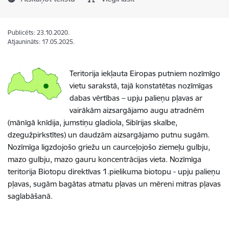
Publicēts: 23.10.2020.
Atjaunināts: 17.05.2025.
Teritorija iekļauta Eiropas putniem nozīmīgo
vietu sarakstā, tajā konstatētas nozīmīgas
dabas vērtības – upju palieņu pļavas ar
vairākām aizsargājamo augu atradnēm
(mānīgā knīdija, jumstiņu gladiola, Sibīrijas skalbe,
dzegužpirkstītes) un daudzām aizsargājamo putnu sugām.
Nozīmīga ligzdojošo griežu un caurceļojošo ziemeļu gulbju,
mazo gulbju, mazo gauru koncentrācijas vieta. Nozīmīga
teritorija Biotopu direktīvas 1.pielikuma biotopu - upju palieņu
pļavas, sugām bagātas atmatu pļavas un mēreni mitras pļavas
saglabāšanā.