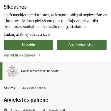
Pāriet uz lapas saturu
Sīkdatnes
Spied
lai meklētu
Enter
Lai šī tīmekļvietne darbotos, tā izmanto obligāti nepieciešamās
sīkdatnes. Ar Jūsu piekrišanu papildus šajā vietnē var tikt
izmantotas statistikas un sociālo mediju sīkdatnes.
Lūdzu, atzīmējiet savu izvēli:
Noraidīt
Apstiprināt visas
Pārvaldīt sīkdatnes
Sākums
Aiviekstes paliene
Aiviekstes paliene
Atskaņot tekstu
Viegli lasīt