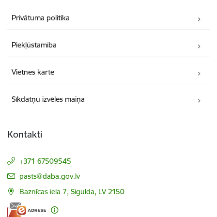
Privātuma politika
Piekļūstamība
Vietnes karte
Sīkdatņu izvēles maiņa
Kontakti
+371 67509545
E-pasts:
pasts@daba.gov.lv
Baznīcas iela 7, Sigulda, LV 2150