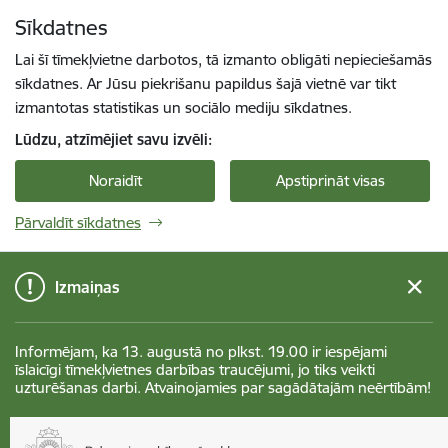
Pāriet uz lapas saturu
Sīkdatnes
Spied
lai meklētu
Enter
Lai šī tīmekļvietne darbotos, tā izmanto obligāti nepieciešamās
sīkdatnes. Ar Jūsu piekrišanu papildus šajā vietnē var tikt
izmantotas statistikas un sociālo mediju sīkdatnes.
Lūdzu, atzīmējiet savu izvēli:
Noraidīt
Apstiprināt visas
Pārvaldīt sīkdatnes
Izmaiņas
Informējam, ka 13. augustā no plkst. 19.00 ir iespējami
īslaicīgi tīmekļvietnes darbības traucējumi, jo tiks veikti
uzturēšanas darbi. Atvainojamies par sagādātajām neērtībām!