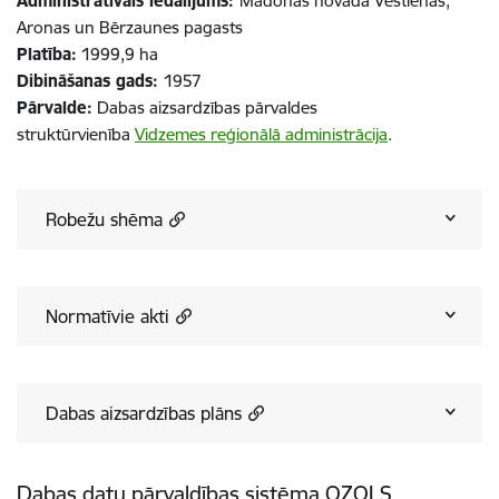
Administratīvais iedalījums:
Madonas novada Vestienas,
Aronas un Bērzaunes pagasts
Platība:
1999,9 ha
Dibināšanas gads:
1957
Pārvalde:
Dabas aizsardzības pārvaldes
struktūrvienība
Vidzemes reģionālā administrācija
.
Robežu shēma
Normatīvie akti
Dabas aizsardzības plāns
Dabas datu pārvaldības sistēma OZOLS