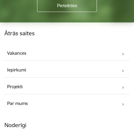
Kājene
Ātrās saites
Vakances
Iepirkumi
Projekti
Par mums
Noderīgi