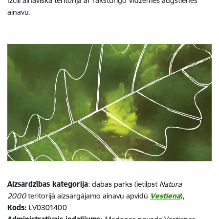
Izcili ainaviska teritorija ar raksturīgo Vidzemes augstienes
ainavu.
Aizsardzības kategorija
: dabas parks (ietilpst
Natura
2000
teritorijā aizsargājamo ainavu apvidū
Vestiena
),
Kods:
LV0301400